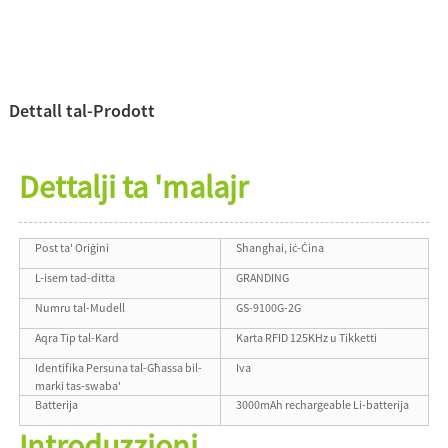
Dettall tal-Prodott
Dettalji ta 'malajr
Post ta' Oriġini
Shanghai, iċ-Ċina
L-isem tad-ditta
GRANDING
Numru tal-Mudell
GS-9100G-2G
Aqra Tip tal-Kard
Karta RFID 125KHz u Tikketti
Identifika Persuna tal-Għassa bil-
Iva
marki tas-swaba'
Batterija
3000mAh rechargeable Li-batterija
Introduzzjoni