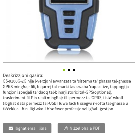
Deskrizzjoni qasira:
GS-9100G-2G hija l-verżjoni avvanzata ta 'sistema ta' għassa tal-għassa
GPRS mingħajr fili, b'qarrej tal-marki tas-swaba 'capacitive, tappoġġja
funzjoni speċjali ta' daqq tal-binarji storiċi tal-GPS(optional),
trasferiment fil-ħin reali mingħajr fili permezz ta 'GPRS, tista' wkoll
tibgħat data permezz tal-USB.Huwa faċli li ssegwi r-rotta tal-għassa u
tiċċekkja l-ħin.Jiġi wkoll b'softwer professjonali għall-ġestjoni.
Ibgħat email lilna
Niżżel bħala PDF