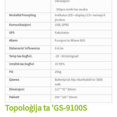
vibrazzjoni
300pcs marki tas-swaba
Modalità Prompting
Indikatur LED + display LCD + twissija li
jivvibra
Komunikazzjoni
USB, GPRS
GPS
Fakultattiv
Allarm
Funzjoni ta 'Allarm SOS
Distanza ta' influwenza
0-6 ċm
Temp tax-Xogħol.
-20 ~ 60 ċentigradi
Umdità tax-Xogħol
10-95%
Piż
250g
Qawwa
Batterija tal-litju rikarikabbli ta '3000
mAh
Dimensjoni
117 * 70 * 30mm
Pakkett
200 * 160 * 65mm
Topoloġija ta 'GS-9100S