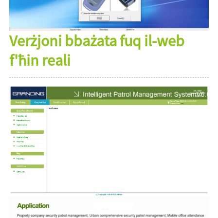
Verżjoni bbażata fuq il-web
f'ħin reali