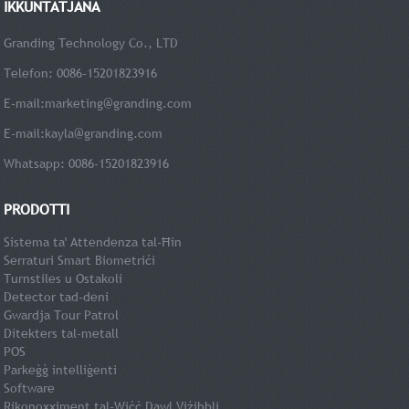
IKKUNTATJANA
Granding Technology Co., LTD
Telefon: 0086-15201823916
E-mail:
marketing@granding.com
E-mail:
kayla@granding.com
Whatsapp: 0086-15201823916
PRODOTTI
Sistema ta' Attendenza tal-Ħin
Serraturi Smart Biometriċi
Turnstiles u Ostakoli
Detector tad-deni
Gwardja Tour Patrol
Ditekters tal-metall
POS
Parkeġġ intelliġenti
Software
Rikonoxximent tal-Wiċċ Dawl Viżibbli