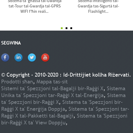
Sistema ta 'għassa tal-Gwardja
Sistema Intelliġenti tal-
tat-Tour tal-Gwardja tal-GPRS
Gwardja tas-Sigurtà tal-
WIFI f'ħin reali...
Flashlight...
SEGWINA
© Copyright - 2010-2020 : Id-Drittijiet kollha Riżervati.
Prodotti sħan
,
Mappa tas-sit
Sistemi ta' Spezzjoni tal-Bagalji bir-Raġġi X
,
Sistema
Unika ta' Spezzjoni tar-Raġġi X tal-Enerġija
,
Sistema
ta' Spezzjoni bir-Raġġi X
,
Sistema ta 'Spezzjoni bir-
Raġġi X ta' Enerġija Doppja
,
Sistema ta' Spezzjoni tar-
Raġġi X tal-Pakketti tal-Bagalji
,
Sistema ta 'Spezzjoni
bir-Raġġi X ta' View Doppju
,