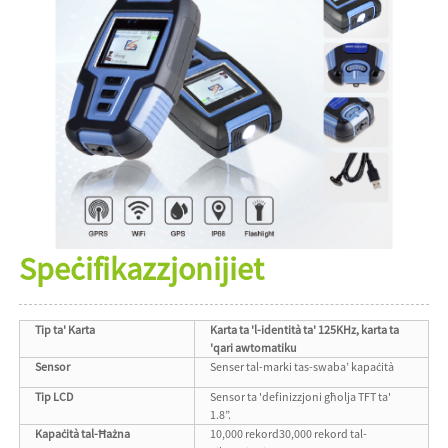
Speċifikazzjonijiet
Tip ta' Karta
Karta ta 'l-identità ta' 125KHz, karta ta
'qari awtomatiku
Sensor
Senser tal-marki tas-swaba’ kapaċità
Tip LCD
Sensor ta 'definizzjoni għolja TFT ta'
1.8”.
Kapaċità tal-Ħażna
10,000 rekord30,000 rekord tal-