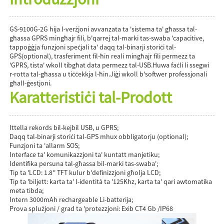
GS-9100G-2G hija l-verżjoni avvanzata ta 'sistema ta' għassa tal-
għassa GPRS mingħajr fili, b'qarrej tal-marki tas-swaba 'capacitive,
tappoġġja funzjoni speċjali ta' daqq tal-binarji storiċi tal-
GPS(optional), trasferiment fil-ħin reali mingħajr fili permezz ta
'GPRS, tista' wkoll tibgħat data permezz tal-USB.Huwa faċli li ssegwi
r-rotta tal-għassa u tiċċekkja l-ħin.Jiġi wkoll b'softwer professjonali
għall-ġestjoni.
Karatteristiċi tal-Prodott
Ittella rekords bil-kejbil USB, u GPRS;
Daqq tal-binarji storiċi tal-GPS mhux obbligatorju (optional);
Funzjoni ta 'allarm SOS;
Interface ta' komunikazzjoni ta' kuntatt manjetiku;
Identifika persuna tal-għassa bil-marki tas-swaba';
Tip ta 'LCD: 1.8'' TFT kulur b'definizzjoni għolja LCD;
Tip ta 'biljett: karta ta' l-identità ta '125Khz, karta ta' qari awtomatika
meta tibda;
Intern 3000mAh rechargeable Li-batterija;
Prova splużjoni / grad ta 'protezzjoni: Exib CT4 Gb /IP68