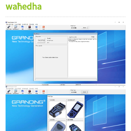
waħedha