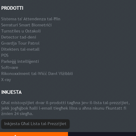
PRODOTTI
Sistema ta' Attendenza tal-Ħin
Serraturi Smart Biometriċi
Turnstiles u Ostakoli
Detector tad-deni
Gwardja Tour Patrol
Ditekters tal-metall
POS
Parkeġġ intelliġenti
Software
Rikonoxximent tal-Wiċċ Dawl Viżibbli
X-ray
INKJESTA
Għal mistoqsijiet dwar il-prodotti tagħna jew il-lista tal-prezzijiet,
jekk jogħġbok ħalli l-email tiegħek lilna u aħna nkunu f'kuntatt fi
żmien 24 siegħa.
Inkjesta Għal Lista tal-Prezzijiet