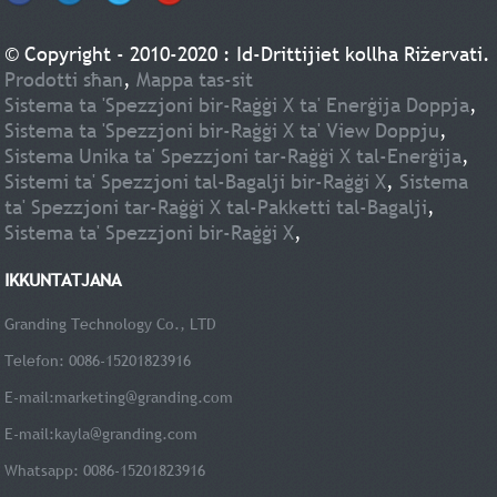
© Copyright - 2010-2020 : Id-Drittijiet kollha Riżervati.
Prodotti sħan
,
Mappa tas-sit
Sistema ta 'Spezzjoni bir-Raġġi X ta' Enerġija Doppja
,
Sistema ta 'Spezzjoni bir-Raġġi X ta' View Doppju
,
Sistema Unika ta' Spezzjoni tar-Raġġi X tal-Enerġija
,
Sistemi ta' Spezzjoni tal-Bagalji bir-Raġġi X
,
Sistema
ta' Spezzjoni tar-Raġġi X tal-Pakketti tal-Bagalji
,
Sistema ta' Spezzjoni bir-Raġġi X
,
IKKUNTATJANA
Granding Technology Co., LTD
Telefon: 0086-15201823916
E-mail:
marketing@granding.com
E-mail:
kayla@granding.com
Whatsapp: 0086-15201823916