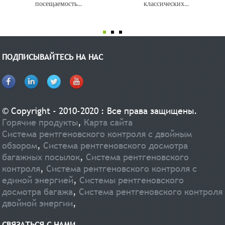
посещаемость...
классических...
ПОДПИСЫВАЙТЕСЬ НА НАС
© Copyright - 2010-2020 : Все права защищены.
Горячие продукты
,
Карта сайта
Система рентгеновского контроля с двойным
обзором
,
Система рентгеновского досмотра
багажных посылок
,
Система рентгеновского
контроля
,
Система рентгеновского контроля с
единой энергией
,
Системы рентгеновского
досмотра багажа
,
Система рентгеновского контроля
двойной энергии
,
СВЯЗАТЬСЯ С НАМИ