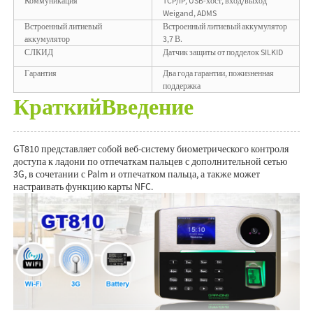
Коммуникация
TCP/IP, USB-хост, вход/выход
Weigand, ADMS
Встроенный литиевый
Встроенный литиевый аккумулятор
аккумулятор
3,7 В.
СЛКИД
Датчик защиты от подделок SILKID
Гарантия
Два года гарантии, пожизненная
поддержка
Краткий
Введение
GT810 представляет собой веб-систему биометрического контроля
доступа к ладони по отпечаткам пальцев с дополнительной сетью
3G, в сочетании с Palm и отпечатком пальца, а также может
настраивать функцию карты NFC.