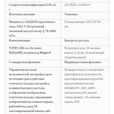
Скорость идентификации (1:N): ≤1
ДАЛЕКО: ≤0,0001%
с
Источник питания
Упаковка
Мощность: 110/220 В переменного
Размер машины: 205*105*45
тока, 5 В/1 А. Встроенный
мм
литиевый аккумулятор 3,7 В, 4000
мАч.
Коммуникация
Контроль доступа
TCP/IP, USB-хост/клиент,
Встроенное реле, 99 часовых
RS232/485, вход/выход Wiegand
поясов, 5 групп, 10 комбинаций
открытия дверей.
Стандартная функция
Индивидуальная функция
Управление ролями
Функция печати, 9-контактный
пользователей, настройка даты
идентификатор пользователя,
истечения срока действия
идентификационная карта/HID-
отпечатка пальца, настройка
карта/считыватель карт
клавиш быстрого доступа,
MIFARE/NFC, WIFI, ADMS
отображение изображения
(автоматический главный
отпечатка пальца, чередование
сервер данных), 3G, внешняя
изображения на главном экране,
сирена, POE
рабочий код, вход T9,
запланированный звонок, веб-