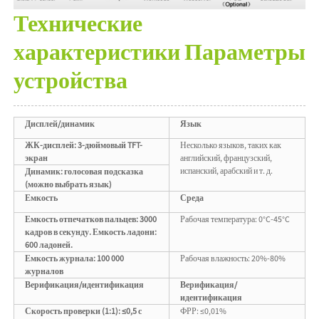
Технические
характеристики Параметры
устройства
Дисплей/динамик
Язык
ЖК-дисплей: 3-дюймовый TFT-
Несколько языков, таких как
экран
английский, французский,
испанский, арабский и т. д.
Динамик: голосовая подсказка
(можно выбрать язык)
Емкость
Среда
Емкость отпечатков пальцев: 3000
Рабочая температура: 0°C-45°C
кадров в секунду. Емкость ладони:
600 ладоней.
Емкость журнала: 100 000
Рабочая влажность: 20%-80%
журналов
Верификация/идентификация
Верификация/
идентификация
Скорость проверки (1:1): ≤0,5 с
ФРР: ≤0,01%