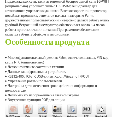
Поддержка как сети, так и автономной беспроводной сети 3G/WIFI
(опционально) упрощает связь с ПК.USB-флеш-драйвер для
автономного управления данными.Высокоскоростной процессор,
новейшая прошивка, отпечаток пальца и алгоритм Palm,
дружественный пользовательский интерфейс делают работу очень
удобной.Встроенный аккумулятор обеспечивает около 3-4 часов
работы при отключении питания.Программное обеспечение
является веб-интерфейсом и автономным.
Особенности продукта
♦ Многофункциональный режим: Palm, отпечаток пальца, PIN-код,
карта NFC (опционально)
♦ Легко назначайте сочетания клавиш
♦ Данные зашифрованы на устройстве.
♦ RS232/485, TCP/IP, USB-клиент/хост, Wiegand IN/OUT
♦ Управление ролями пользователей.
♦ Настройка даты истечения срока действия информации о
пользователе.
♦ Легко менять изображение на главном экране
♦ Внутренняя функция POE для опции