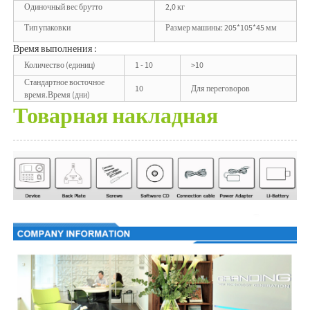
Одиночный вес брутто
2,0 кг
Тип упаковки
Размер машины: 205*105*45 мм
Время выполнения :
Количество (единиц)
1 - 10
>10
Стандартное восточное
10
Для переговоров
время.Время (дни)
Товарная накладная