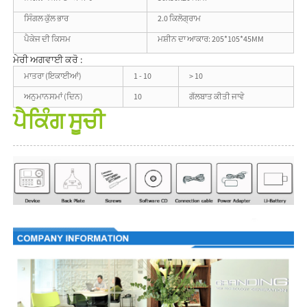
ਸਿੰਗਲ ਕੁੱਲ ਭਾਰ
2.0 ਕਿਲੋਗ੍ਰਾਮ
ਪੈਕੇਜ ਦੀ ਕਿਸਮ
ਮਸ਼ੀਨ ਦਾ ਆਕਾਰ: 205*105*45MM
ਮੇਰੀ ਅਗਵਾਈ ਕਰੋ :
ਮਾਤਰਾ (ਇਕਾਈਆਂ)
1 - 10
> 10
ਅਨੁਮਾਨਸਮਾਂ (ਦਿਨ)
10
ਗੱਲਬਾਤ ਕੀਤੀ ਜਾਵੇ
ਪੈਕਿੰਗ ਸੂਚੀ