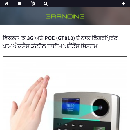
ਵਿਕਲਪਿਕ 3G ਅਤੇ POE (GT810) ਦੇ ਨਾਲ ਫਿੰਗਰਪ੍ਰਿੰਟ
ਪਾਮ ਐਕਸੈਸ ਕੰਟਰੋਲ ਟਾਈਮ ਅਟੈਂਡੈਂਸ ਸਿਸਟਮ