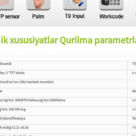
ik xususiyatlar Qurilma parametrl
dinamik
Til
ley: 3 "TFT ekran
Ko
Ovozli so'rov (tilni tanlash mumkin)
at
At
zi sig'imi: 3000FPS Palma sig'imi: 600Palma
Is
g'imi: 100 000 log
Is
h/identifikatsiya
Te
 tezligi (1:1): ≤0,5s
FR