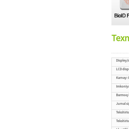
Texn
Displey/
LCD disp
Karnay: 
Imkoniy
Barmoq i
Jurnal si
Tekshiris
Tekshirish