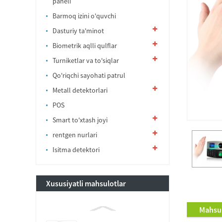
paneli
Barmoq izini o'quvchi
Dasturiy ta'minot
Biometrik aqlli qulflar
Turniketlar va to'siqlar
Qo'riqchi sayohati patrul
Metall detektorlari
POS
Smart to'xtash joyi
rentgen nurlari
Isitma detektori
Xususiyatli mahsulotlar
Mahsul