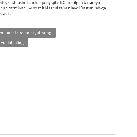
rfeysi ishlashni ancha qulay qiladi.O'rnatilgan batareya
chun taxminan 3-4 soat ishlashni ta'minlaydi.Dastur veb-ga
taqil.
ron pochta xabarini yuboring
a yuklab oling