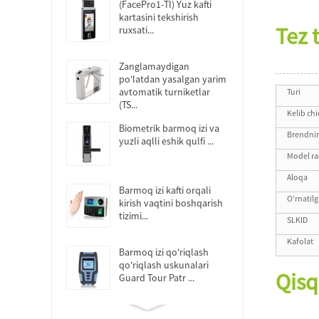
(FacePro1-TI) Yuz kafti
kartasini tekshirish
Tez t
ruxsati...
Zanglamaydigan
po'latdan yasalgan yarim
avtomatik turniketlar
Turi
(TS...
Kelib ch
Biometrik barmoq izi va
Brendni
yuzli aqlli eshik qulfi ...
Model r
Aloqa
Barmoq izi kafti orqali
O'rnatil
kirish vaqtini boshqarish
tizimi...
SLKID
Kafolat
Barmoq izi qo'riqlash
qo'riqlash uskunalari
Qis
Guard Tour Patr ...