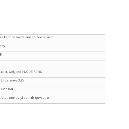
 va kaftdan foydalanishni boshqarish
itoy
SH
B xost, Weigand IN/OUT, ADMS
 Li-batareya 3,7V
D sensori
 kafolat, umr bo'yi qo'llab-quvvatlash