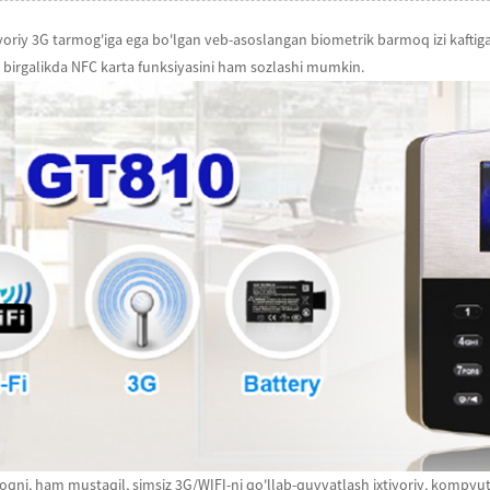
yoriy 3G tarmog'iga ega bo'lgan veb-asoslangan biometrik barmoq izi kaftiga 
an birgalikda NFC karta funksiyasini ham sozlashi mumkin.
ni, ham mustaqil, simsiz 3G/WIFI-ni qo'llab-quvvatlash ixtiyoriy, kompyut