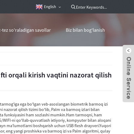
English
-tez so'raladigan savollar
Biz bilan bog'lanish
 orqali kirish vaqtini nazorat qilish
G tarmog'iga ega bo'lgan veb-asoslangan biometrik barmoq izi
ini nazorat qilish tizimi bo'lib, Palm va barmoq izlari bilan
rta funksiyasini ham sozlashi mumkin.Ham tarmoqni, ham
G/WIFI-ni qo'llab-quvvatlash ixtiyoriy, kompyuter bilan aloqani
layn ma'lumotlarni boshqarish uchun USB flesh drayveri.Yuqori
sor, eng yangi proshivka va barmoq izi va Palm algoritmi, qulay