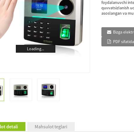
foydalanuvchi inte
quvvatsizlanish u
asoslangan va mus
Bizga elekt
PDF sifatid
Loading...
ot detali
Mahsulot teglari