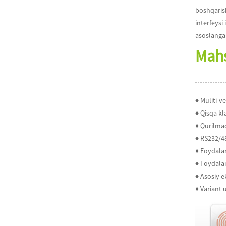
boshqarish
interfeysi
asoslanga
Mahs
♦ Muliti-ve
♦ Qisqa kl
♦ Qurilma
♦ RS232/4
♦ Foydala
♦ Foydala
♦ Asosiy e
♦ Variant 