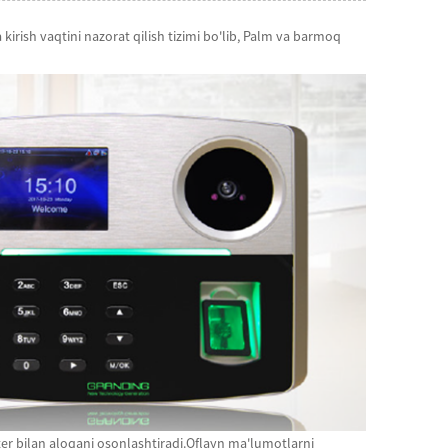
kirish vaqtini nazorat qilish tizimi bo'lib, Palm va barmoq
er bilan aloqani osonlashtiradi.Oflayn ma'lumotlarni