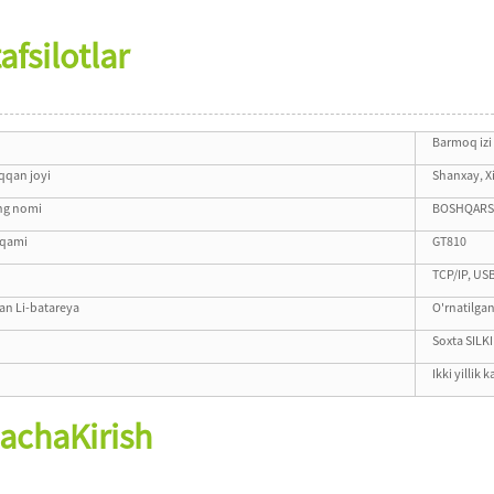
afsilotlar
Barmoq izi
iqqan joyi
Shanxay, X
ng nomi
BOSHQAR
aqami
GT810
TCP/IP, US
gan Li-batareya
O'rnatilgan
Soxta SILKI
Ikki yillik
qacha
Kirish