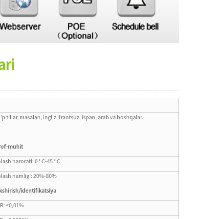
ari
'p tillar, masalan, ingliz, frantsuz, ispan, arab va boshqalar.
rof-muhit
hlash harorati: 0 ° C-45 ° C
hlash namligi: 20%-80%
kshirish/identifikatsiya
R: ≤0,01%