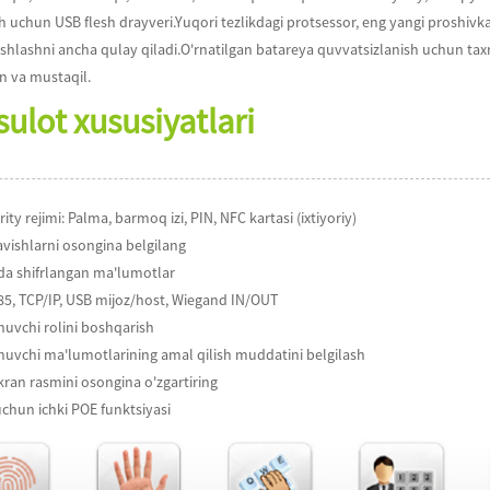
 uchun USB flesh drayveri.Yuqori tezlikdagi protsessor, eng yangi proshivk
 ishlashni ancha qulay qiladi.O'rnatilgan batareya quvvatsizlanish uchun ta
n va mustaqil.
ulot xususiyatlari
rity rejimi: Palma, barmoq izi, PIN, NFC kartasi (ixtiyoriy)
avishlarni osongina belgilang
da shifrlangan ma'lumotlar
85, TCP/IP, USB mijoz/host, Wiegand IN/OUT
nuvchi rolini boshqarish
nuvchi ma'lumotlarining amal qilish muddatini belgilash
kran rasmini osongina o'zgartiring
uchun ichki POE funktsiyasi