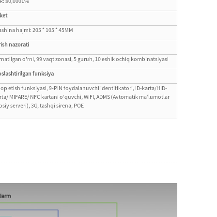
R: ≤0,0001%
ket
shina hajmi: 205 * 105 * 45MM
rish nazorati
rnatilgan o'rni, 99 vaqt zonasi, 5 guruh, 10 eshik ochiq kombinatsiyasi
slashtirilgan funksiya
op etish funksiyasi, 9-PIN foydalanuvchi identifikatori, ID-karta/HID-
rta/ MIFARE/ NFC kartani oʻquvchi, WIFI, ADMS (Avtomatik maʼlumotlar
osiy serveri), 3G, tashqi sirena, POE