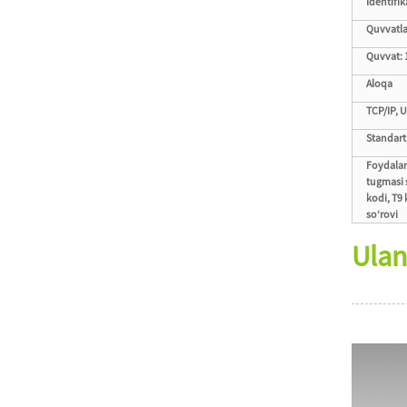
Identifik
Quvvatla
Quvvat: 
Aloqa
TCP/IP, 
Standart
Foydalan
tugmasi s
kodi, T9 
so‘rovi
Ulan