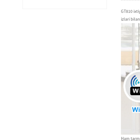
GT810 ixti
izlari bil
Ham tarmoq