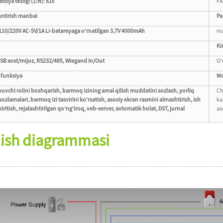
atsiya tezligi (1:N): ≤1s
FA
ntirish manbai
Pa
110/220V AC-5V/1A Li-batareyaga o'rnatilgan 3,7V 4000mAh
ma
Ki
USB xost/mijoz, RS232/485, Wiegand In/Out
O'
 funksiya
Mo
uvchi rolini boshqarish, barmoq izining amal qilish muddatini sozlash, yorliq
Ch
ozlamalari, barmoq izi tasvirini ko‘rsatish, asosiy ekran rasmini almashtirish, ish
ka
kiritish, rejalashtirilgan qo‘ng‘iroq, veb-server, avtomatik holat, DST, jurnal
as
ish diagrammasi