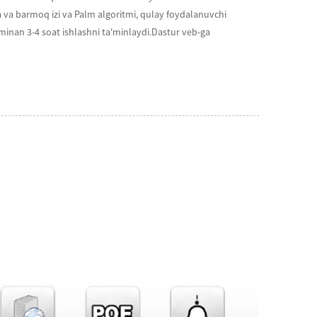
a va barmoq izi va Palm algoritmi, qulay foydalanuvchi
xminan 3-4 soat ishlashni ta'minlaydi.Dastur veb-ga