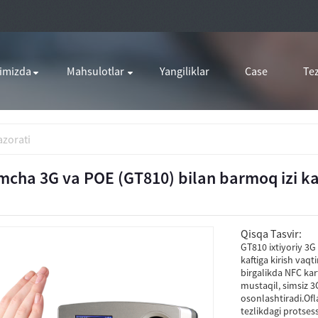
qimizda
Mahsulotlar
Yangiliklar
Case
Tez
azorati
cha 3G va POE (GT810) bilan barmoq izi kafti
Qisqa Tasvir:
GT810 ixtiyoriy 3
kaftiga kirish vaqt
birgalikda NFC ka
mustaqil, simsiz 3
osonlashtiradi.Of
tezlikdagi protses