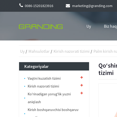
0086-15201823916
marketing@granding.com
Uy
Biz ha
Uy
Mahsulotlar
Kirish nazorati tizimi
Palm kirish n
Qo‘shim
Kategoriyalar
tizimi
Vaqtni kuzatish tizimi
Kirish nazorati tizimi
Ko'rinadigan yorug'lik yuzni
aniqlash
Kirish boshqaruvchisi boshqaruv