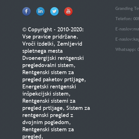
Granding Te
Telefon: 00
© Copyright - 2010-2020:
E-naslov:
ma
Vse pravice pridržane.
E-naslov:
ka
Vroči izdelki
,
Zemljevid
Whatsapp: 
spletnega mesta
Dvoenergijski rentgenski
pregledovalni sistem
,
Rentgenski sistem za
pregled paketov prtljage
,
Energetski rentgenski
inšpekcijski sistem
,
Rentgenski sistemi za
pregled prtljage
,
Sistem za
rentgenski pregled z
dvojnim pogledom
,
Rentgenski sistem za
pregled
,