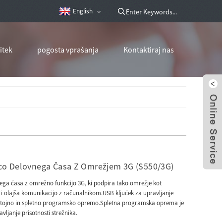
English
itek
pogosta vprašanja
Kontaktiraj nas
nco Delovnega Časa Z Omrežjem 3G (S550/3G)
nega časa z omrežno funkcijo 3G, ki podpira tako omrežje kot
i olajša komunikacijo z računalnikom.USB ključek za upravljanje
tojno in spletno programsko opremo.Spletna programska oprema je
ljanje prisotnosti strežnika.