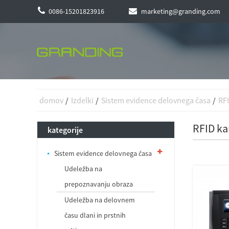
0086-15201823916
marketing@granding.com
domov
Izdelki
Sistem evidence delovnega časa
RF
RFID ka
kategorije
Sistem evidence delovnega časa
Udeležba na
prepoznavanju obraza
Udeležba na delovnem
času dlani in prstnih