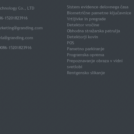
Sistem evidence delovnega časa
chnology Co., LTD
Biometrične pametne ključavnice
86-15201823916
Vrtljivke in pregrade
Detektor vročine
rketing@granding.com
Obhodna stražarska patrulja
Detektorji kovin
yla@granding.com
POS
0086-15201823916
Pametno parkiranje
Programska oprema
Prepoznavanje obraza v vidni
svetlobi
Rentgensko slikanje