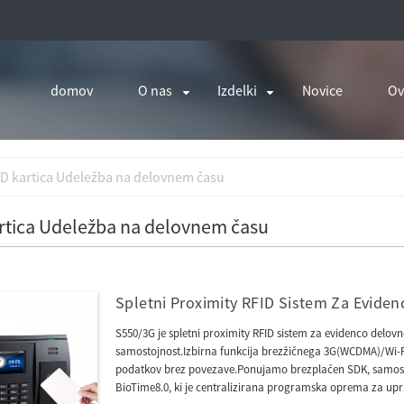
domov
O nas
Izdelki
Novice
Ov
ID kartica Udeležba na delovnem času
rtica Udeležba na delovnem času
Spletni Proximity RFID Sistem Za Evide
S550/3G je spletni proximity RFID sistem za evidenco delov
samostojnost.Izbirna funkcija brezžičnega 3G(WCDMA)/Wi-F
podatkov brez povezave.Ponujamo brezplačen SDK, samos
BioTime8.0, ki je centralizirana programska oprema za uprav