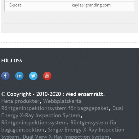
E-post
kayla@granding.com
FÖLJ OSS
© Copyright - 2010-2020 : Med ensamrätt.
Heta produkter
,
Webbplatskarta
Röntgeninspektionssystem för bagagepaket
,
Dual
Energy X-Ray Inspection System
,
Röntgeninspektionssystem
,
Röntgensystem för
bagageinspektion
,
Single Energy X-Ray Inspection
System
,
Dual View X-Ray Inspection System
,