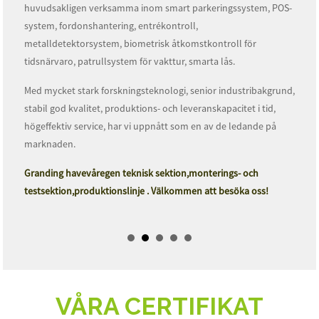
huvudsakligen verksamma inom smart parkeringssystem, POS-
system, fordonshantering, entrékontroll,
metalldetektorsystem, biometrisk åtkomstkontroll för
tidsnärvaro, patrullsystem för vakttur, smarta lås.
Med mycket stark forskningsteknologi, senior industribakgrund,
stabil god kvalitet, produktions- och leveranskapacitet i tid,
högeffektiv service, har vi uppnått som en av de ledande på
marknaden.
Granding h
ave
vår
egen teknisk sektion
,monterings- och
testsektion,
produktionslinje .
Välkommen att besöka oss
!
VÅRA CERTIFIKAT