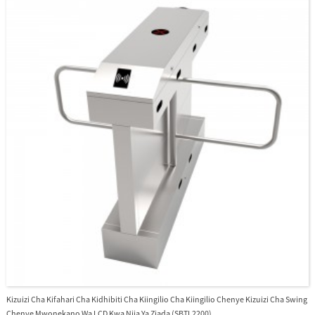
hubadilika kiotomatiki, na hivyo kuruhusu watumiaji kupita kwenye upande
uliolindwa.Wakati wa dharura vizuizi hubadilika kiotomatiki, na hivyo kuhakikisha
watumiaji wanatoka kwa haraka bila vikwazo kuelekea usalama.Wakati umeme
unapokatika, mtumiaji anaweza kusukuma kizuizi kwa urahisi ili kutoka kwa
usalama.SBTL3200 hutoa usalama na nafasi inayofaa, yote katika muundo wa
kudumu na wa kifahari.
Kizuizi Cha Kifahari Cha Kidhibiti Cha Kiingilio Cha Kiingilio Chenye Kizuizi Cha Swing
Chenye Mwonekano Wa LCD Kwa Njia Ya Ziada (SBTL2200)