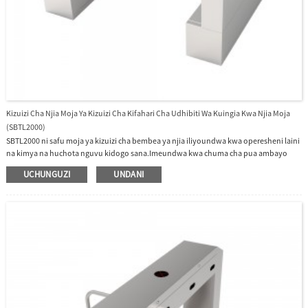
Kizuizi Cha Njia Moja Ya Kizuizi Cha Kifahari Cha Udhibiti Wa Kuingia Kwa Njia Moja
(SBTL2000)
SBTL2000 ni safu moja ya kizuizi cha bembea ya njia iliyoundwa kwa operesheni laini
na kimya na huchota nguvu kidogo sana.Imeundwa kwa chuma cha pua ambayo
hufanya SBTL2000 kudumu sana.Vizuizi vya SBTL2000 kawaida hushikiliwa katika
UCHUNGUZI
UNDANI
nafasi iliyofungwa, na hivyo kunyima ufikiaji wa upande uliolindwa.Baada ya
msomaji wa SBTL2000 (RFID na/au alama ya vidole) kutambua kwa hakika kadi halali
ya ufikiaji au alama ya vidole, vizuizi vyake vinayumba kiotomatiki, hivyo kuruhusu
watumiaji kupita upande uliolindwa.Wakati wa dharura vizuizi hubadilika
kiotomatiki, na hivyo kuhakikisha watumiaji wanatoka kwa haraka bila vikwazo
kuelekea usalama.Wakati umeme unapokatika, mtumiaji anaweza kusukuma kizuizi
kwa urahisi ili kutoka kwa usalama.SBTL2000 hutoa usalama na nafasi inayofaa, yote
katika muundo wa kudumu na wa kifahari.