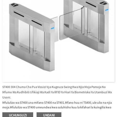
ST400 304 Chuma Cha Pua Vizuizi Vya Kugeuza Swing Kwa Njia Moja Pamoja Na
Mfumo Wa Kudhibiti Ufikiaji Wa Kadi Ya RFID Ya Hiari Ya Biometriska Ya Utambuzi Wa
Usoni.
Mfululizo wa ST400 una mifano ST400 na ST401.Mfano huu ni TS400, ule ulio na njia
moja.Mfululizo wa ST400 umeundwa kwa suluhisho kuu la kifahari la kuingilia kwa
kiwanda, jengo la ofisi, shule na mazoezi nk. ST400 yenye kizuizi cha uwazi cha akriliki
UCHUNGUZI
UNDANI
na mwanga wa LED kwenye baraza la mawaziri unaonyesha mtindo mzuri wa mtindo