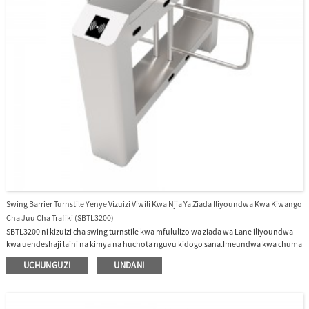
Swing Barrier Turnstile Yenye Vizuizi Viwili Kwa Njia Ya Ziada Iliyoundwa Kwa Kiwango
Cha Juu Cha Trafiki (SBTL3200)
SBTL3200 ni kizuizi cha swing turnstile kwa mfululizo wa ziada wa Lane iliyoundwa
kwa uendeshaji laini na kimya na huchota nguvu kidogo sana.Imeundwa kwa chuma
cha pua ambayo hufanya SBTL3200 kudumu sana.Mfululizo wa SBTL3200 unapaswa
UCHUNGUZI
UNDANI
kufanya kazi pamoja na mfululizo wa SBTL2000 ili kuunda njia nyingi.Vizuizi vya
SBTL3200 kawaida hushikiliwa katika nafasi iliyofungwa, na hivyo kunyima ufikiaji
wa upande uliolindwa.Baada ya msomaji wa SBTL3200 (RFID na/au alama ya vidole)
kutambua kwa hakika kadi halali ya ufikiaji au alama ya vidole, vizuizi vyake