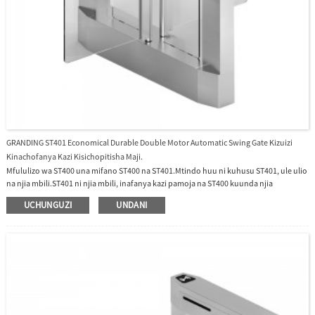
GRANDING ST401 Economical Durable Double Motor Automatic Swing Gate Kizuizi
Kinachofanya Kazi Kisichopitisha Maji.
Mfululizo wa ST400 una mifano ST400 na ST401.Mtindo huu ni kuhusu ST401, ule ulio
na njia mbili.ST401 ni njia mbili, inafanya kazi pamoja na ST400 kuunda njia
nyingi.Mfululizo wa ST400 umeundwa kwa suluhisho kuu la kifahari la kuingilia kwa
UCHUNGUZI
UNDANI
kiwanda, jengo la ofisi, shule na mazoezi nk. ST400 yenye kizuizi cha uwazi cha akriliki
na mwanga wa LED kwenye baraza la mawaziri unaonyesha mtindo mzuri wa mtindo
wakati umewekwa kwenye tovuti.Pia haina maji, inaweza kufanya kazi nje.Kwa
sababu ya muundo wa msimu, kifaa ni rahisi kufunga na kudumisha.