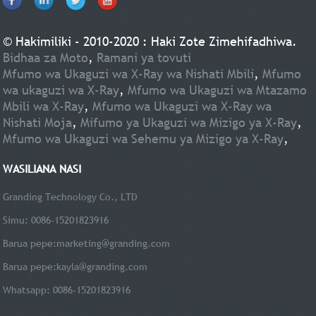
© Hakimiliki - 2010-2020 : Haki Zote Zimehifadhiwa.
Bidhaa za Moto
,
Ramani ya tovuti
Mfumo wa Ukaguzi wa X-Ray wa Nishati Mbili
,
Mfumo
wa ukaguzi wa X-Ray
,
Mfumo wa Ukaguzi wa Mtazamo
Mbili wa X-Ray
,
Mfumo wa Ukaguzi wa X-Ray wa
Nishati Moja
,
Mifumo ya Ukaguzi wa Mizigo ya X-Ray
,
Mfumo wa Ukaguzi wa Sehemu ya Mizigo ya X-Ray
,
WASILIANA NASI
Granding Technology Co., LTD
Simu: 0086-15201823916
Barua pepe:
marketing@granding.com
Barua pepe:
kayla@granding.com
Whatsapp: 0086-15201823916