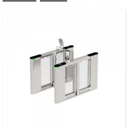
wakati umewekwa kwenye tovuti.Pia haina maji, inaweza kufanya kazi nje.Kwa
sababu ya muundo wa msimu, kifaa ni rahisi kufunga na kudumisha.