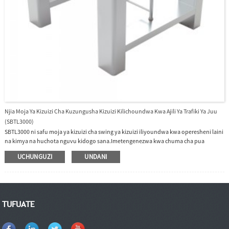
Njia Moja Ya Kizuizi Cha Kuzungusha Kizuizi Kilichoundwa Kwa Ajili Ya Trafiki Ya Juu
(SBTL3000)
SBTL3000 ni safu moja ya kizuizi cha swing ya kizuizi iliyoundwa kwa operesheni laini
na kimya na huchota nguvu kidogo sana.Imetengenezwa kwa chuma cha pua
ambayo hufanya SBTL3000 kudumu sana.Vizuizi vya SBTL3000 kawaida hushikiliwa
UCHUNGUZI
UNDANI
katika nafasi iliyofungwa, na hivyo kunyima ufikiaji wa upande uliolindwa.Baada ya
msomaji wa SBTL3000 (RFID na/au alama ya vidole) kutambua kwa hakika kadi halali
ya ufikiaji au alama ya vidole, vizuizi vyake hubadilika kiotomatiki, na hivyo
kuruhusu watumiaji kupita upande uliolindwa.Wakati wa dharura vizuizi hubadilika
kiotomatiki, na hivyo kuhakikisha watumiaji wanatoka kwa haraka bila vikwazo
TUFUATE
kuelekea usalama.Wakati umeme unapokatika, mtumiaji anaweza kusukuma kizuizi
kwa urahisi ili kutoka kwa usalama.SBTL3000 hutoa usalama na nafasi inayofaa, yote
katika muundo wa kudumu na wa kifahari.