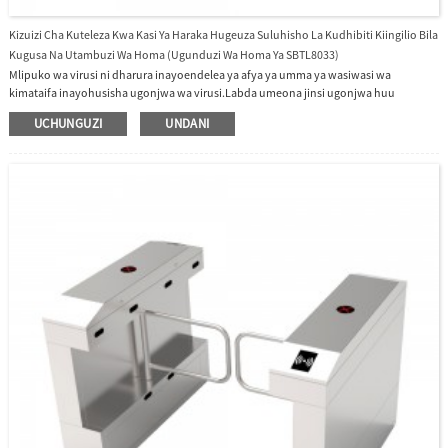
Kizuizi Cha Kuteleza Kwa Kasi Ya Haraka Hugeuza Suluhisho La Kudhibiti Kiingilio Bila
Kugusa Na Utambuzi Wa Homa (Ugunduzi Wa Homa Ya SBTL8033)
Mlipuko wa virusi ni dharura inayoendelea ya afya ya umma ya wasiwasi wa
kimataifa inayohusisha ugonjwa wa virusi.Labda umeona jinsi ugonjwa huu
unavyoleta usumbufu kwa maisha ya kila siku.CDC ilisema kuwa takriban 80% ya
UCHUNGUZI
UNDANI
vijidudu vinavyosababisha magonjwa huenezwa kupitia mikono.Kwa hivyo,
suluhisho la udhibiti wa kuingilia bila kugusa huzuia kwa ufanisi mikono kutoka kwa
virusi na bakteria.