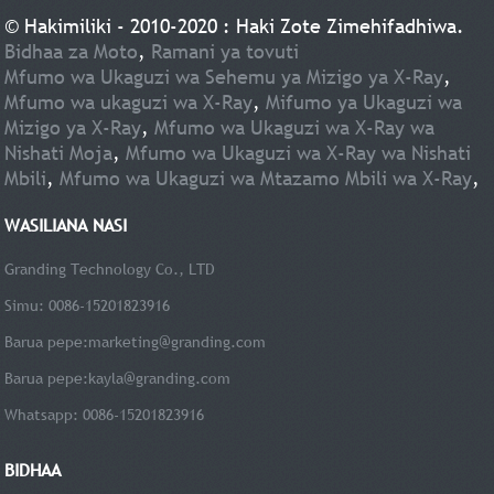
© Hakimiliki - 2010-2020 : Haki Zote Zimehifadhiwa.
Bidhaa za Moto
,
Ramani ya tovuti
Mfumo wa Ukaguzi wa Sehemu ya Mizigo ya X-Ray
,
Mfumo wa ukaguzi wa X-Ray
,
Mifumo ya Ukaguzi wa
Mizigo ya X-Ray
,
Mfumo wa Ukaguzi wa X-Ray wa
Nishati Moja
,
Mfumo wa Ukaguzi wa X-Ray wa Nishati
Mbili
,
Mfumo wa Ukaguzi wa Mtazamo Mbili wa X-Ray
,
WASILIANA NASI
Granding Technology Co., LTD
Simu: 0086-15201823916
Barua pepe:
marketing@granding.com
Barua pepe:
kayla@granding.com
Whatsapp: 0086-15201823916
BIDHAA