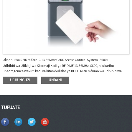
Ukaribu Wa RFID Mifare IC 13.56MHz CARD Access Control System (S600)
Udhibiti wa Ufikiaji wa Kisomaji Kadi ya RFID MF 13.56MHz, S600, ni ukaribu
unaotegemea wavuti kadi ya kitambulisho ya RFID EM au mfumo wa udhibiti wa
ufikiaji wa Kadi ya MF IC (hiari), yenye muundo mwembamba mzuri, maarufu sana
UCHUNGUZI
UNDANI
sokoni, udhibiti wa ufikiaji wa kitaalamu. kazi hufanya mfumo kufanya kazi kuwa
thabiti na wa kuaminika.S600 inaunga mkono kumbukumbu za kuingia kwa wakati
halisi zinazohamishwa hadi seva kuu.Programu kuu ni seva ya wingu BioTime8.0.
TUFUATE