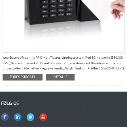
Web-Baseret Proximity RFID-Kort Tidsregistreringssystem Med 3G-Netværk (S550/3G)
S550/3G er webbaseret RFID-korttidsregistreringssystem med 3G-netværksfunktion,
understøtter både netværk og selvstændigt.Valgfri funktion trådløs 3G(WCDMA)/Wi-Fi
gør kommunikation med pc nemmere.USB-flashdrev til offline datahåndtering.Vi
FORESPØRGSEL
DETALJE
leverer gratis SDK, selvstændig og webbaseret software.Den webbaserede software er
BioTime8.0, som er centraliseret software til styring af serverdeltagelse.
FØLG OS