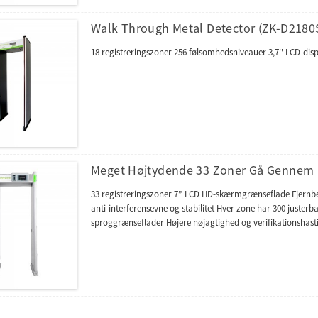
Walk Through Metal Detector (ZK-D2180
18 registreringszoner 256 følsomhedsniveauer 3,7'' LCD-dis
Meget Højtydende 33 Zoner Gå Gennem 
33 registreringszoner 7” LCD HD-skærmgrænseflade Fjernbet
anti-interferensevne og stabilitet Hver zone har 300 justerb
sproggrænseflader Højere nøjagtighed og verifikationshas