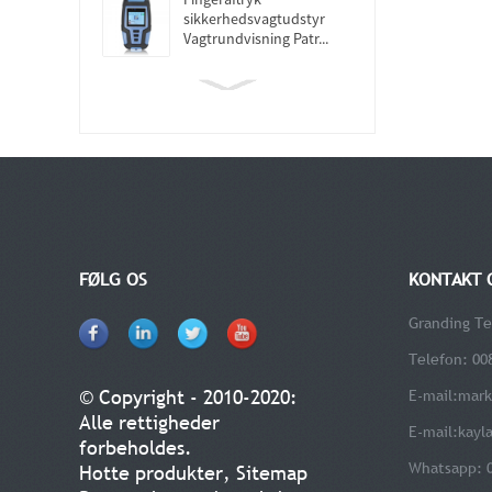
sikkerhedsvagtudstyr
Vagtrundvisning Patr...
FØLG OS
KONTAKT 
Granding Te
Telefon: 00
© Copyright - 2010-2020:
E-mail:
mark
Alle rettigheder
E-mail:
kayl
forbeholdes.
Whatsapp: 
Hotte produkter
,
Sitemap