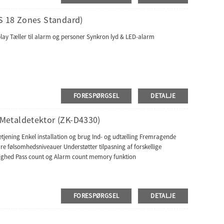
S 18 Zones Standard)
play Tæller til alarm og personer Synkron lyd & LED-alarm
FORESPØRGSEL
DETALJE
Metaldetektor (ZK-D4330)
jening Enkel installation og brug Ind- og udtælling Fremragende
are følsomhedsniveauer Understøtter tilpasning af forskellige
tighed Pass count og Alarm count memory funktion
FORESPØRGSEL
DETALJE