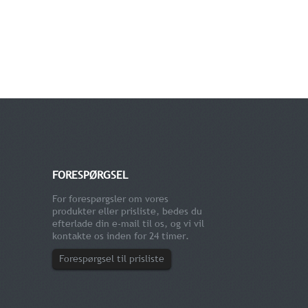
FORESPØRGSEL
For forespørgsler om vores
produkter eller prisliste, bedes du
efterlade din e-mail til os, og vi vil
kontakte os inden for 24 timer.
Forespørgsel til prisliste