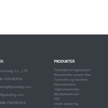
OS
PRODUKTER
Tidsregistreringssystem
chnology Co., LTD
Biometriske smarte låse
86-15201823916
Turnstiles og barrierer
Feberdetektor
eting@granding.com
Vagtturspatrulje
Metaldetektorer
a@granding.com
POS
0086-15201823916
Smart parkering