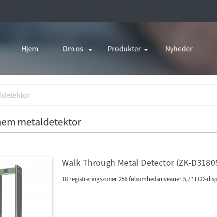
Hjem
Om os
Produkter
Nyheder
ldetektor
nem metaldetektor
Walk Through Metal Detector (ZK-D3180
18 registreringszoner 256 følsomhedsniveauer 5,7'' LCD-dis