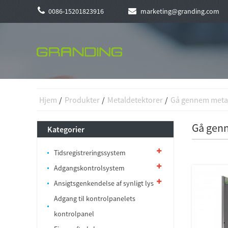
0086-15201823916
marketing@granding.com
Hjem
Produkter
Metaldetektorer
Gå gennem meta
Gå gen
Kategorier
Tidsregistreringssystem
Adgangskontrolsystem
Ansigtsgenkendelse af synligt lys
Adgang til kontrolpanelets
kontrolpanel