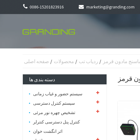
0086-15201823916
marketing@granding.com
اسنج مادون قرمز
ردیاب تب
محصولات
صفحه اصلی
ن قرمز
دسته بندی ها
سیستم حضور و غیاب زمانی
سیستم کنترل دسترسی
تشخیص چهره نور مرئی
کنترل پنل دسترسی کنترلر
اثر انگشت خوان