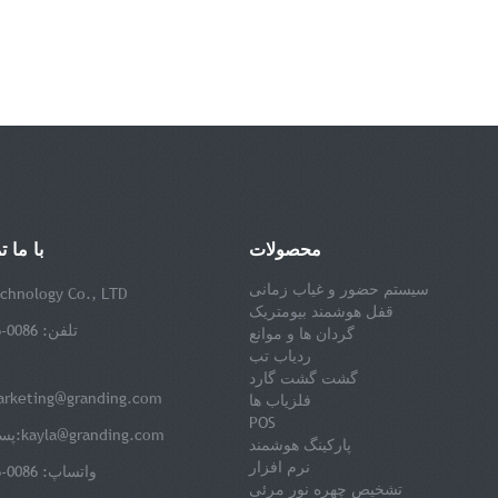
محصولات
با ما 
سیستم حضور و غیاب زمانی
chnology Co., LTD
قفل هوشمند بیومتریک
تلفن: 0086-15201823916
گردان ها و موانع
ردیاب تب
گشت گشت گارد
rketing@granding.com
فلزیاب ها
POS
kayla@granding.com
پست الکترونیک:
پارکینگ هوشمند
نرم افزار
واتساپ: 0086-15201823916
تشخیص چهره نور مرئی