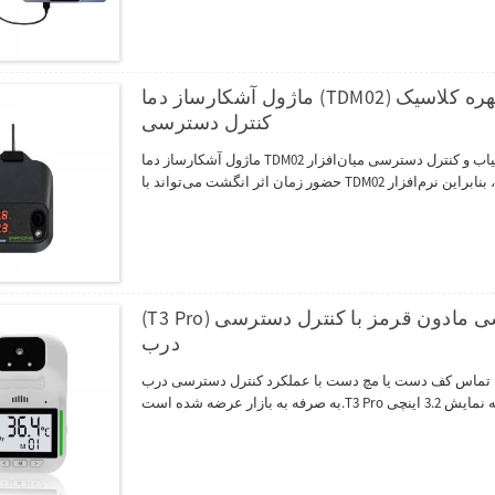
ماژول آشکارساز دما (TDM02) برای تشخیص چهره کلاسیک ZMM220 زمان حضور و غیاب و
کنترل دسترسی
ماژول آشکارساز دما TDM02 برای برنامه زمان حضور و غیاب و کنترل دسترسی میان‌افزار ZMM220 ما است، تشخیص چهره FA1-H با
(T3 Pro) دماسنج سنجش حرارتی تأیید کف دست غیر تماسی مادون قرمز با کنترل دسترسی
درب
ت یا مچ دست با عملکرد کنترل دسترسی درب –T3 Pro، به تازگی و با قیمتی مقرون