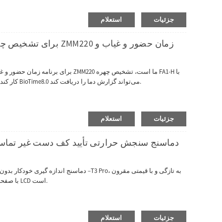
شود.طراحی شیک آن کاملاً در هر محیطی قرار می گیرد.می تواند با وای فای بی سیم اختیاری باشد.
جزئیات
استعلام
حضور زمان اثر انگشت می‌تواند با TDM02 کار کند، بنابراین نرم‌افزار BioTime8.0 می‌تواند گزارش دما را دریافت کند.
جزئیات
استعلام
دماسنج اندازه گیری خودکار بدون تماس کف دس
به صرفه به بازار عرضه شده است.T3 Pro با صفحه نمایش 3.2 اینچی LCD است.
جزئیات
استعلام