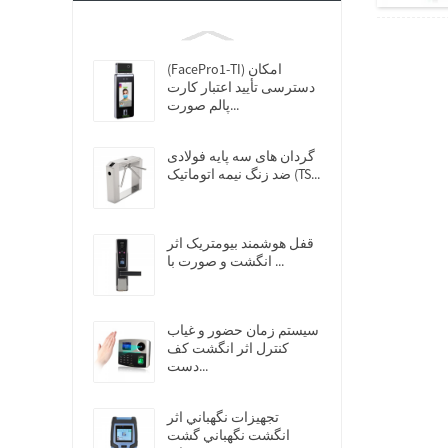
(FacePro1-TI) امکان
دسترسی تأیید اعتبار کارت
پالم صورت...
گردان های سه پایه فولادی
ضد زنگ نیمه اتوماتیک (TS...
قفل هوشمند بیومتریک اثر
انگشت و صورت با ...
سیستم زمان حضور و غیاب
کنترل اثر انگشت کف
دست...
تجهيزات نگهباني اثر
انگشت نگهباني گشت