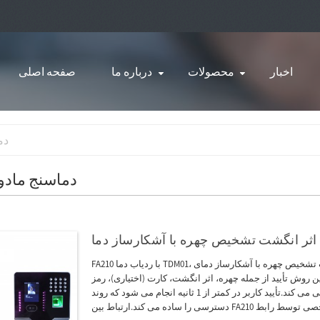
اخبار
محصولات
درباره ما
صفحه اصلی
دم
دماسنج مادو
FA210 با ردیاب دما TDM01، سیستم حضور و غیاب اثر انگشت تشخیص چهره با آشکارساز دمای USB خارجی، مدلی است که به تازگی
روش تأیید از جمله چهره، اثر انگشت، کارت (اختیاری)، رمز
عبور، ترکیبات بین آنها و عملکردهای کنترل دسترسی اولیه پشتیبانی می کند.تأیید کاربر در کمتر از 1 ثانیه انجام می شود که روند
دسترسی را ساده می کند.ارتباط بین FA210 و رایانه شخصی توسط رابط TCP / IP یا USB برای انتقال دستی داده ها انجام می