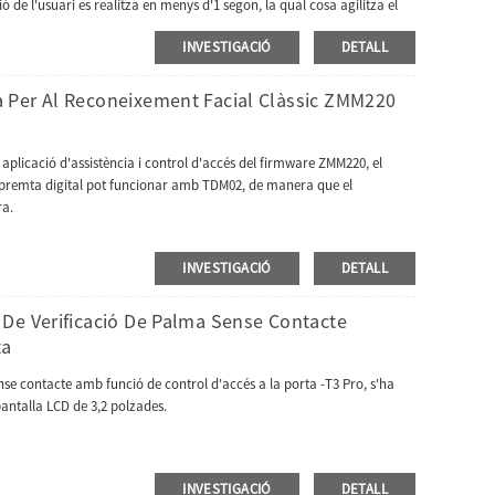
ió de l'usuari es realitza en menys d'1 segon, la qual cosa agilitza el
er interfície TCP/IP o USB per a la transferència manual de dades.El
INVESTIGACIÓ
DETALL
n.Pot ser opcional amb WIFI sense fil.
 Per Al Reconeixement Facial Clàssic ZMM220
plicació d'assistència i control d'accés del firmware ZMM220, el
premta digital pot funcionar amb TDM02, de manera que el
ra.
INVESTIGACIÓ
DETALL
De Verificació De Palma Sense Contacte
ta
e contacte amb funció de control d'accés a la porta -T3 Pro, s'ha
antalla LCD de 3,2 polzades.
INVESTIGACIÓ
DETALL