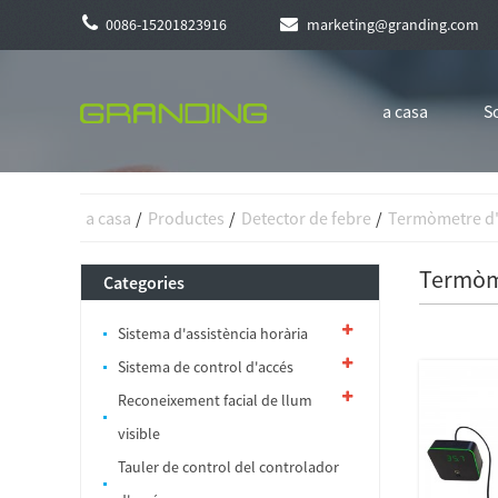
0086-15201823916
marketing@granding.com
a casa
S
a casa
Productes
Detector de febre
Termòmetre d'
Termòme
Categories
Sistema d'assistència horària
Sistema de control d'accés
Reconeixement facial de llum
visible
Tauler de control del controlador