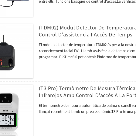
entre ells i funcions bàsiques de control d'accés.La verificac
procés d'accés.La comunicació entre el FA210 i el PC es fa p
seu disseny elegant s'adapta perfectament a qualsevol entor
(TDM02) Mòdul Detector De Temperatura
Control D'assistència I Accés De Temps
El mòdul detector de temperatura TDM02 és per a la nostra a
reconeixement facial FA1-H amb assistència de temps d'em
programari BioTime8.0 pot obtenir l'informe de temperatu
(T3 Pro) Termòmetre De Mesura Tèrmica 
Infrarojos Amb Control D'accés A La Por
El termòmetre de mesura automàtica de palma o canell sens
llançat recentment i amb un preu econòmic.T3 Pro té una p