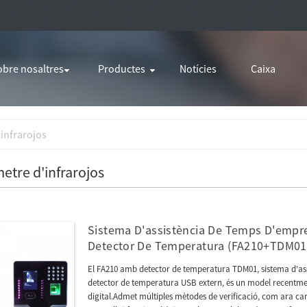
obre nosaltres
Productes
Notícies
Caixa
infrarojos
tre d'infrarojos
Sistema D'assistència De Temps D'empr
Detector De Temperatura (FA210+TDM01
El FA210 amb detector de temperatura TDM01, sistema d'as
detector de temperatura USB extern, és un model recentme
digital.Admet múltiples mètodes de verificació, com ara ca