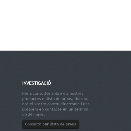
INVESTIGACIÓ
Per a consultes sobre els nostres
productes o llista de preus, deixeu-
nos el vostre correu electrònic i ens
posarem en contacte en un termini
de 24 hores.
Consulta per llista de preus