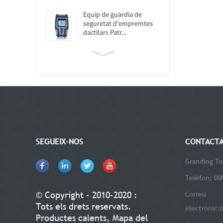
Equip de guàrdia de
seguretat d'empremtes
dactilars Patr...
SEGUEIX-NOS
CONTACTA
Granding Te
Telèfon: 00
© Copyright - 2010-2020 :
Correu
Tots els drets reservats.
electrònic:
Productes calents
,
Mapa del