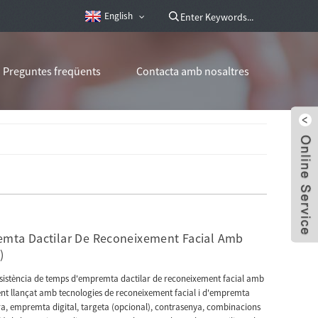
English
Preguntes freqüents
Contacta amb nosaltres
emta Dactilar De Reconeixement Facial Amb
)
sistència de temps d'empremta dactilar de reconeixement facial amb
nt llançat amb tecnologies de reconeixement facial i d'empremta
ra, empremta digital, targeta (opcional), contrasenya, combinacions