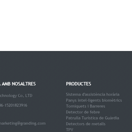
 AMB NOSALTRES
PRODUCTES
Sistema d'assistència horària
chnology Co, LTD
Panys intel·ligents biomètrics
86-15201823916
Torniquets i Barreres
Detector de febre
Patrulla Turística de Guàrdia
marketing@granding.com
Detectors de metalls
TPV