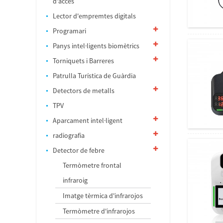
d'accés
Lector d'empremtes digitals
Programari
Panys intel·ligents biomètrics
Torniquets i Barreres
Patrulla Turística de Guàrdia
Detectors de metalls
TPV
Aparcament intel·ligent
radiografia
Detector de febre
Termòmetre frontal
infraroig
Imatge tèrmica d'infrarojos
Termòmetre d'infrarojos