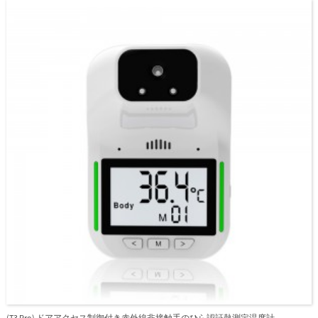
(T3 Pro) ドアアクセス制御付き赤外線非接触手のひら認証熱測定温度計