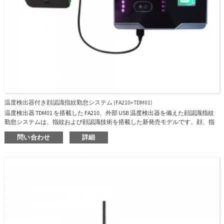
温度検出器付き顔認識指紋勤怠システム (FA210+TDM01)
温度検出器 TDM01 を搭載した FA210、外部 USB 温度検出器を備えた顔認識指紋
勤怠システムは、指紋および顔認識技術を搭載した新発売モデルです。顔、指
紋、カード（オプション）、パスワード、それらの組み合わせ、基本的なアク
問い合わせ
詳細
セス制御機能を含む複数の認証方法をサポートしています。ユーザー認証は 1 秒
以内に実行されるため、アクセスのプロセスが合理化されます。FA210 と PC 間
の通信は、TCP/IP または手動データ転送用の USB インターフェースによって行
われます。洗練されたデザインは、どんな環境にも完璧にフィットします。オ
プションでワイヤレスWIFIを使用できます。