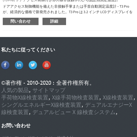
ドアアクセス制御機能を備えた非接触手掌または手首自動測定温度計 – T3 Pro
が、経済的な価格で新発売されました。T3 Pro は 3.2 インチ LCD ディスプレイを
搭載しています。
問い合わせ
詳細
私たちに従ってください
©著作権 - 2010-2020 : 全著作権所有。
人気の製品
,
サイトマップ
手荷物X線検査装置
,
X線手荷物検査装置
,
X線検査装置
,
シングルエネルギーX線検査装置
,
デュアルエナジーX
線検査装置
,
デュアルビュー X 線検査システム
,
お問い合わせ