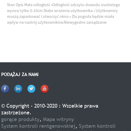
Stan Opis Mała odległość •Odległość odczytu dowodu osobistego
wynosi tylko 0-10cm.Słabe wrażenia użytkownika • Użytkownicy
muszą zaparkować i otworzyć okno.• Zła pogoda będzie miała
wpływ na nastrój użytkowników.Niewygodne zarządzanie
•Właściciel musi zatrudnić osobę do zarządzania.•Ciężka praca...
PODĄŻAJ ZA NAMI
© Copyright - 2010-2020 : Wszelkie prawa
zastrzeżone.
gorące produkty
,
Mapa witryny
System kontroli rentgenowskiej
,
System kontroli