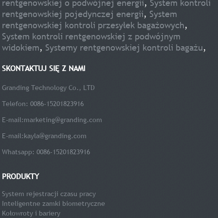
rentgenowskiej o podwójnej energii
,
System kontroli
rentgenowskiej pojedynczej energii
,
System
rentgenowskiej kontroli przesyłek bagażowych
,
System kontroli rentgenowskiej z podwójnym
widokiem
,
Systemy rentgenowskiej kontroli bagażu
,
SKONTAKTUJ SIĘ Z NAMI
Granding Technology Co., LTD
Telefon: 0086-15201823916
E-mail:
marketing@granding.com
E-mail:
kayla@granding.com
Whatsapp: 0086-15201823916
PRODUKTY
System rejestracji czasu pracy
Inteligentne zamki biometryczne
Kołowroty i bariery