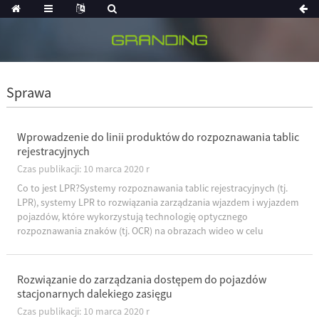
Sprawa
Wprowadzenie do linii produktów do rozpoznawania tablic
rejestracyjnych
Czas publikacji: 10 marca 2020 r
Co to jest LPR?Systemy rozpoznawania tablic rejestracyjnych (tj.
LPR), systemy LPR to rozwiązania zarządzania wjazdem i wyjazdem
pojazdów, które wykorzystują technologię optycznego
rozpoznawania znaków (tj. OCR) na obrazach wideo w celu
rozpoznania numerów rejestracyjnych pojazdów.Systemy LPR
obejmują licencję ...
Rozwiązanie do zarządzania dostępem do pojazdów
stacjonarnych dalekiego zasięgu
Czas publikacji: 10 marca 2020 r