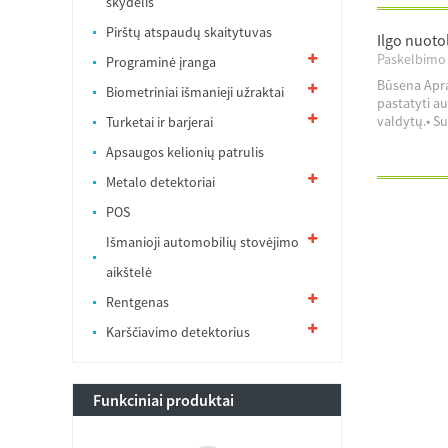
skydelis
Pirštų atspaudų skaitytuvas
Ilgo nuoto
Paskelbimo 
Programinė įranga
Būsena Apra
Biometriniai išmanieji užraktai
pastatyti au
valdytų.• Su
Turketai ir barjerai
Apsaugos kelionių patrulis
Metalo detektoriai
POS
Išmanioji automobilių stovėjimo
aikštelė
Rentgenas
Karščiavimo detektorius
Funkciniai produktai