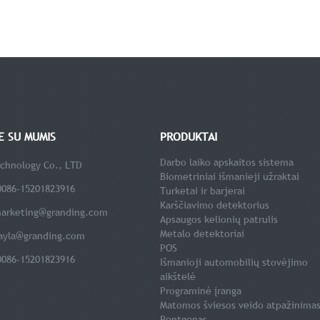
TE SU MUMIS
PRODUKTAI
Darbo laiko apskaitos sistema
chnology Co., LTD
Biometriniai išmanieji užraktai
0086-15201823916
Turketai ir barjerai
Karščiavimo detektorius
arketing@granding.com
Apsaugos kelionių patrulis
Metalo detektoriai
ayla@granding.com
POS
0086-15201823916
Išmanioji automobilių stovėjimo
aikštelė
Programinė įranga
Matomos šviesos veido atpažinima
Rentgenas