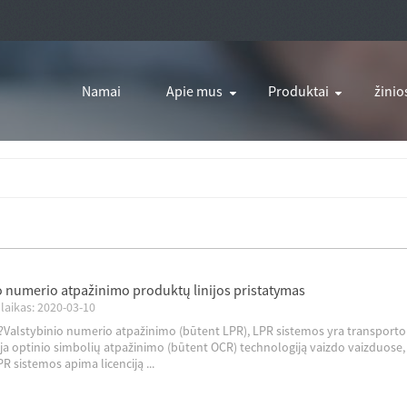
Namai
Apie mus
Produktai
žinio
o numerio atpažinimo produktų linijos pristatymas
laikas: 2020-03-10
?Valstybinio numerio atpažinimo (būtent LPR), LPR sistemos yra transporto
ja optinio simbolių atpažinimo (būtent OCR) technologiją vaizdo vaizduose
 sistemos apima licenciją ...