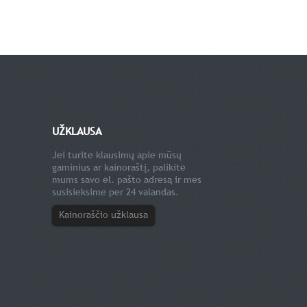
UŽKLAUSA
Jei turite klausimų apie mūsų
gaminius ar kainoraštį, palikite
mums savo el. pašto adresą ir mes
susisieksime per 24 valandas.
Kainoraščio užklausa
s