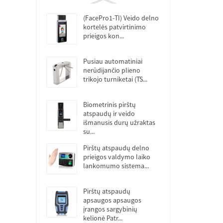
(FacePro1-TI) Veido delno
kortelės patvirtinimo
prieigos kon...
Pusiau automatiniai
nerūdijančio plieno
trikojo turniketai (TS...
Biometrinis pirštų
atspaudų ir veido
išmanusis durų užraktas
su...
Pirštų atspaudų delno
prieigos valdymo laiko
lankomumo sistema...
Pirštų atspaudų
apsaugos apsaugos
įrangos sargybinių
kelionė Patr...