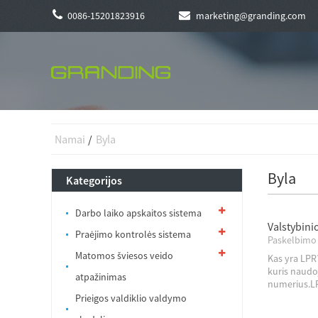
0086-15201823916
marketing@granding.com
Namai
Byla
Byla
Kategorijos
Darbo laiko apskaitos sistema
Valstybini
Praėjimo kontrolės sistema
Paskelbimo 
Matomos šviesos veido
Kas yra LPR
kuris naudo
atpažinimas
numerius.LPR
Prieigos valdiklio valdymo