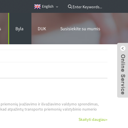
English
s
Byla
DUK
Susisiekite su mumis
 priemonių įvažiavimo ir išvažiavimo valdymo sprendimas,
, kad atpažintų transporto priemonių valstybinio numerio
Skaityti daugiau
»