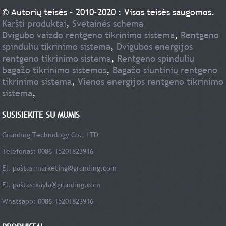
© Autorių teisės – 2010-2020 : Visos teisės saugomos.
Karšti produktai
,
Svetainės schema
Dvigubo vaizdo rentgeno tikrinimo sistema
,
Rentgeno
spindulių tikrinimo sistema
,
Dvigubos energijos
rentgeno tikrinimo sistema
,
Rentgeno spindulių
bagažo tikrinimo sistemos
,
Bagažo siuntinių rentgeno
tikrinimo sistema
,
Vienos energijos rentgeno tikrinimo
sistema
,
SUSISIEKITE SU MUMIS
Granding Technology Co., LTD
Telefonas: 0086-15201823916
El. paštas:
marketing@granding.com
El. paštas:
kayla@granding.com
Whatsapp: 0086-15201823916