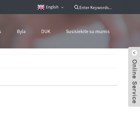
English
s
Byla
DUK
Susisiekite su mumis