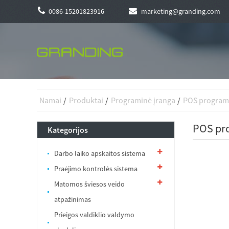
0086-15201823916
marketing@granding.com
Namai
Produktai
Programinė įranga
POS programi
POS pro
Kategorijos
Darbo laiko apskaitos sistema
Praėjimo kontrolės sistema
Matomos šviesos veido
atpažinimas
Prieigos valdiklio valdymo