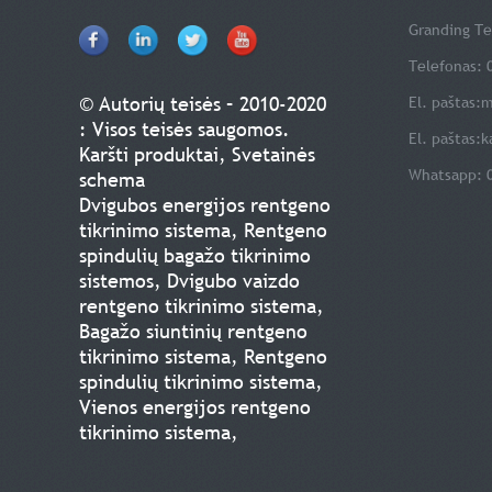
Granding Te
Telefonas: 
© Autorių teisės – 2010-2020
El. paštas:
m
: Visos teisės saugomos.
El. paštas:
k
Karšti produktai
,
Svetainės
Whatsapp: 
schema
Dvigubos energijos rentgeno
tikrinimo sistema
,
Rentgeno
spindulių bagažo tikrinimo
sistemos
,
Dvigubo vaizdo
rentgeno tikrinimo sistema
,
Bagažo siuntinių rentgeno
tikrinimo sistema
,
Rentgeno
spindulių tikrinimo sistema
,
Vienos energijos rentgeno
tikrinimo sistema
,