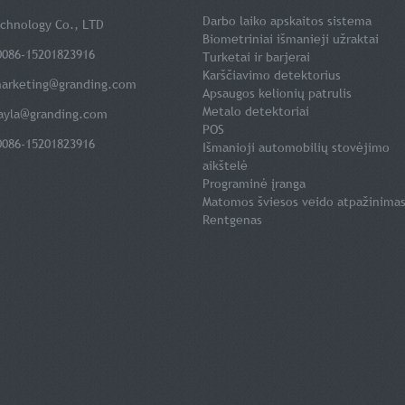
Darbo laiko apskaitos sistema
chnology Co., LTD
Biometriniai išmanieji užraktai
0086-15201823916
Turketai ir barjerai
Karščiavimo detektorius
arketing@granding.com
Apsaugos kelionių patrulis
Metalo detektoriai
ayla@granding.com
POS
0086-15201823916
Išmanioji automobilių stovėjimo
aikštelė
Programinė įranga
Matomos šviesos veido atpažinima
Rentgenas