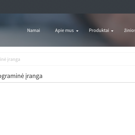
Namai
Apie mus
Produktai
žinio
nė įranga
graminė įranga