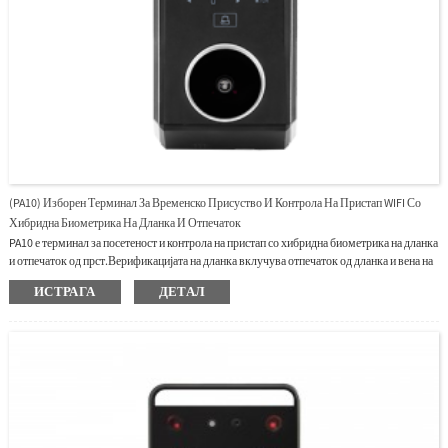
(PA10) Изборен Терминал За Временско Присуство И Контрола На Пристап WIFI Со
Хибридна Биометрика На Дланка И Отпечаток
PA10 е терминал за посетеност и контрола на пристап со хибридна биометрика на дланка
и отпечаток од прст.Верификацијата на дланка вклучува отпечаток од дланка и вена на
дланка, така што не само што е без допир, туку и поддржува функција против
ИСТРАГА
ДЕТАЛ
измама.BioID сензорот поседува извонредно висока стапка на идентификација кон
видовите суви, влажни и груби прсти.Достапни се и TCP/IP, RS485, PoE (опционално) и
Wi-fi (опционално) кои овозможуваат примена на PA10 во различни мрежи и различни
ситуации.