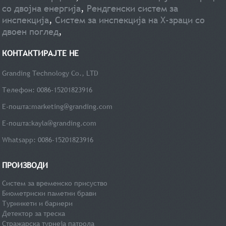
со двојна енергија
,
Рендгенски систем за
инспекција
,
Систем за инспекција на Х-зраци со
двоен поглед
,
КОНТАКТИРАЈТЕ НЕ
Granding Technology Co., LTD
Телефон: 0086-15201823916
Е-пошта:
marketing@granding.com
Е-пошта:
kayla@granding.com
Whatsapp: 0086-15201823916
ПРОИЗВОДИ
Систем за временско присуство
Биометриски паметни брави
Турникети и бариери
Детектор за треска
Стражарска турнеја патрола