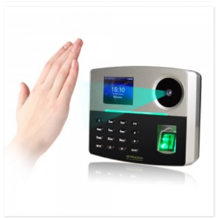
RS232, RS485, Wiegand Влез/Излез, Безжична WiFi (опционално) .FA6000 поддржува
повеќејазици, англиски, шпански, виетнамски, тајландски, индонезиски, руски,
италијански, корејски, кинески (традиционални и едноставни) и така
натаму.Корисникот може да го избере јазикот што му треба.