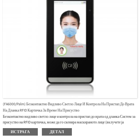
(FA6000/Palm) Безконтактно Видливо Светло Лице И Контрола На Пристап До Врата
На Дланка RFID Картичка За Време На Присуство
Безконтактно видливо светло лице и контрола на пристап до врата од дланка Систем за
присуство на RFID картичка, може да го скенира маскираното лице (вклучете ја
функцијата за овозможување откривање маска) и скенирање на RFID бесконтактните
ИСТРАГА
ДЕТАЛ
картички и проверка на дланката.Дополнете ја светлината во темна средина.Неконтакт
го прави пристапот на безбеден и хигиенски начин.Начин на комуникација TCP/IP,