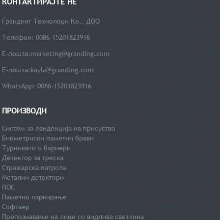
КОНТАКТИРАЈТЕ НЕ
Грандинг Технолоџи Ко., ДОО
Телефон: 0086-15201823916
Е-пошта:
marketing@granding.com
Е-пошта:
kayla@granding.com
WhatsApp: 0086-15201823916
ПРОИЗВОДИ
Систем за евиденција на присуство
Биометриски паметни брави
Турникети и бариери
Детектор за треска
Стражарска патрола
Метални детектори
ПОС
Паметно паркирање
Софтвер
Препознавање на лице со видлива светлина