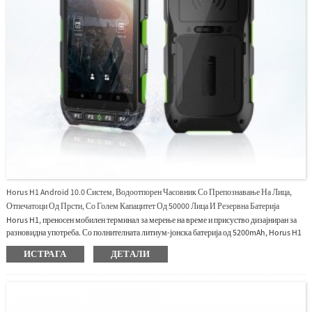
Horus H1 Android 10.0 Систем, Водоотпорен Часовник Со Препознавање На Лица,
Отпечатоци Од Прсти, Со Голем Капацитет Од 50000 Лица И Резервна Батерија
Horus H1, преносен мобилен терминал за мерење на време и присуство дизајниран за
разновидна употреба. Со полнителната литиум-јонска батерија од 5200mAh, Horus H1
може да работи 5 часа без повторно полнење. Исто така, батеријата со висок капацитет
ИСТРАГА
ДЕТАЛИ
обезбедува доволно енергија за да го поддржи Horus H1 за извршување на хибридни
биометриски проверки, вклучувајќи препознавање на лице, верификација на
отпечатоци од прсти, NFC и управување со QR код. Нашиот веб-базиран софтвер за
мерење на време и присуство UTime Master може да го управува Horus H1.