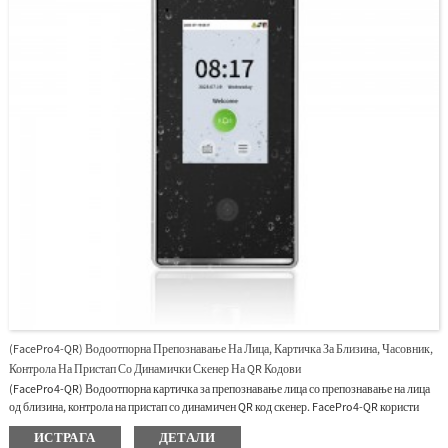
идентификација што може да прикаже фотографија од корисникот при дупчењето.
FA210 Plus е популарен на пазарите каде што луѓето имаат потреба од лице + отпечаток
од прст + батерија + 4G мобилна интернет конекција.
(FacePro4-QR) Водоотпорна Препознавање На Лица, Картичка За Близина, Часовник,
Контрола На Пристап Со Динамички Скенер На QR Кодови
(FacePro4-QR) Водоотпорна картичка за препознавање лица со препознавање на лица
од близина, контрола на пристап со динамичен QR код скенер. FacePro4-QR користи
интелигентни инженерски алгоритми за препознавање лица и најнова технологија за
ИСТРАГА
ДЕТАЛИ
компјутерска визија, со функција за видео интерфон. Она што го издвојува SpeedFace