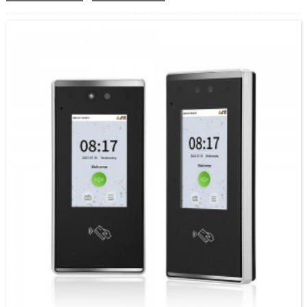
V4L Pro е неговиот 4-инчен LED екран на допир во боја, двогледна камера од 2MP,
вграден микрофон и звучник за двонасочна видео комуникација. Постојат два начина
за користење на функциите за видео интерфон. Прво, корисниците можат да имаат
видео телефон преку апликацијата ZSmart кога се поврзани на интернет. Второ,
терминалот може да ја поврзе внатрешната станица преку SIP протокол. Серијата
SpeedFace V4L Pro може да се интегрира и со мобилната страница ZKBioAccess за
поддршка на динамички QR кодови за контрола на пристап или протоколи за време и
присуство. Понатаму, серијата SpeedFace-V4L Pro го вклучува врвниот алгоритам
против лажирање за препознавање лица, заштитувајќи ги повеќето лажни фотографии
и видео напади. Терминалот, исто така, поддржува специјализирани QR модули како
што се QR код, PDF417, Data Matrix, MicroPDF417 и Aztec. Нашите уреди поддржуваат
повеќе јазици, англиски, шпански, виетнамски, тајландски, индонезиски, руски,
италијански, француски, хебрејски, португалски, корејски, кинески, турски, германски
и така натаму. Корисникот може да го избере јазикот што му е потребен. Покрај тоа,
FacePro4-QR може да работи во нашиот моќен веб-базиран софтвер за мерење на
време и присуство UTime Master или ZKTime5.0.