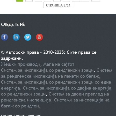
испорака Продажни единици: Единечен артикл Големина на единечно пакување:
СТРАНИЦА 1 / 14
31X26X12 cm Бруто тежина на единечно: 2.500 кг
СЛЕДЕТЕ НÈ
© Авторски права - 2010-2025: Сите права се
задржани.
Жешки производи
,
Мапа на сајтот
Систем за инспекција со рендгенски зраци
,
Систем
за рендгенска инспекција на пакети со багаж
,
Систем за инспекција со рендгенски зраци со една
енергија
,
Систем за инспекција со двојна енергија
со рендгенски зраци
,
Систем за двоен преглед на
рендгенска инспекција
,
Системи за инспекција на
багаж со рендген
,