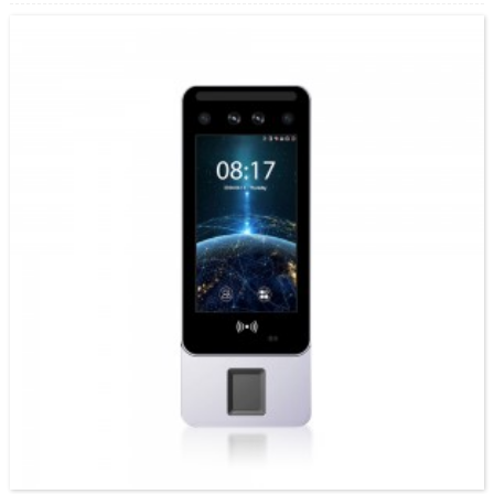
напади со лажни фотографии и видеа, што нуди безбедна биометриска автентикација.
Facepro2 е терминал за контрола на пристап...