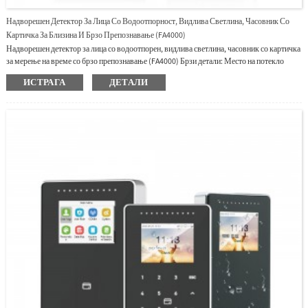
Надворешен Детектор За Лица Со Водоотпорност, Видлива Светлина, Часовник Со
Картичка За Близина И Брзо Препознавање (FA4000)
Надворешен детектор за лица со водоотпорен, видлива светлина, часовник со картичка
за мерење на време со брзо препознавање (FA4000) Брзи детали: Место на потекло
Шангај, Кина Име на брендот GRANDING Број на модел FA4000 Оперативен систем
ИСТРАГА
ДЕТАЛИ
Linux ОС Тип IP65 Водоотпорен систем за препознавање лица со екран од 4 инчи
Вовед: Нашиот FA4000 е OEM SpeedFace V4L Pro, верзијата со лице и картичка.
Серијата SpeedFace-V4L Pro користи интелигентни алгоритми за инженерско
препознавање лица и најнови компјутерски визи...