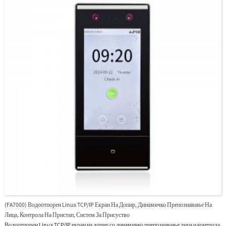
(FA7000) Водоотпорен Linux TCP/IP Екран На Допир, Динамичко Препознавање На
Лица, Контрола На Пристап, Систем За Присуство
Водоотпорен Linux TCP/IP екран на допир со динамичко препознавање лица и контрола