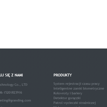
J SIĘ Z NAMI
PRODUKTY
System rejestracji czasu pracy
chnology Co., LTD
Inteligentne zamki biometryczne
86-15201823916
Kołowroty i bariery
Detektor gorączki
eting@granding.com
Patrol wycieczki strażniczej