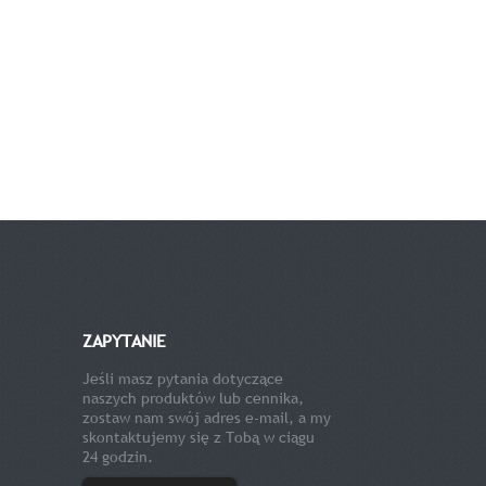
ZAPYTANIE
Jeśli masz pytania dotyczące
naszych produktów lub cennika,
zostaw nam swój adres e-mail, a my
skontaktujemy się z Tobą w ciągu
24 godzin.