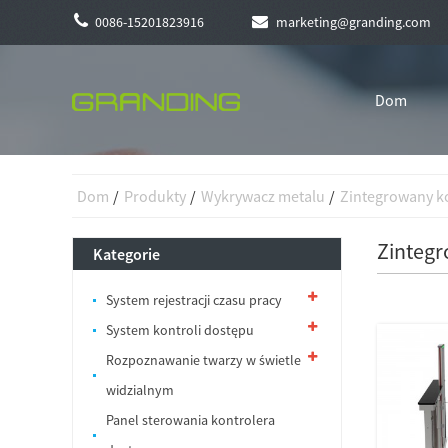
0086-15201823916
marketing@granding.com
Dom
Dom
Produkty
Wykrywacz metalu
Zintegrowany k
Zintegr
Kategorie
System rejestracji czasu pracy
System kontroli dostępu
Rozpoznawanie twarzy w świetle
widzialnym
Panel sterowania kontrolera