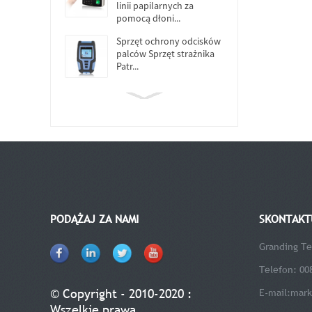
linii papilarnych za
pomocą dłoni...
Sprzęt ochrony odcisków
palców Sprzęt strażnika
Patr...
PODĄŻAJ ZA NAMI
SKONTAKTU
Granding Te
Telefon: 00
© Copyright - 2010-2020 :
E-mail:
mark
Wszelkie prawa