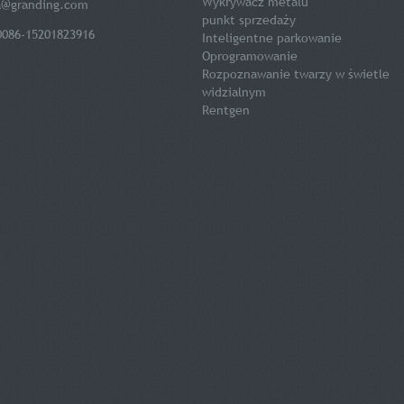
Wykrywacz metalu
a@granding.com
punkt sprzedaży
0086-15201823916
Inteligentne parkowanie
Oprogramowanie
Rozpoznawanie twarzy w świetle
widzialnym
Rentgen