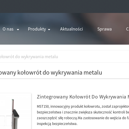
O nas
Produkty
Aktualności
Sprawa
C
ołowrót do wykrywania metalu
owany kołowrót do wykrywania metalu
Zintegrowany Kołowrót Do Wykrywania 
MST150, innowacyjny produkt kołowrotu, został zaproje
bezpieczeństwa i znacznie zwiększa skuteczność kontroli b
zaoszczędzić siłę roboczą.Ma zastosowanie do wejścia do fa
inspekcją bezpieczeństwa.