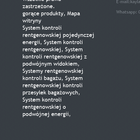
E-mail:
kayl
zastrzeżone.
Whatsapp: 
gorące produkty
,
Mapa
witryny
System kontroli
rentgenowskiej pojedynczej
energii
,
System kontroli
rentgenowskiej
,
System
kontroli rentgenowskiej z
podwójnym widokiem
,
Systemy rentgenowskiej
kontroli bagażu
,
System
rentgenowskiej kontroli
przesyłek bagażowych
,
System kontroli
rentgenowskiej o
podwójnej energii
,