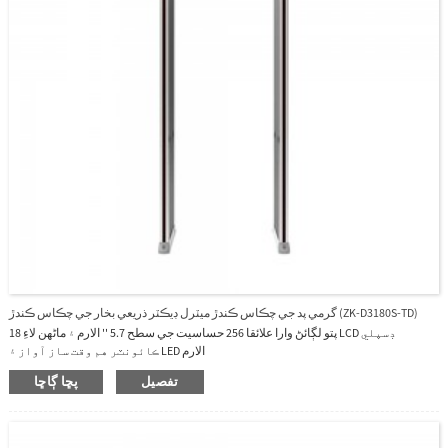
گرمي پد جي چڪاس ڪندڙ ميٽرل ڊيڪٽر ذريعي بخار جي چڪاس ڪندڙ (ZK-D3180S-TD)
18 پتو لڳائڻ وارا علائقا 256 حساسيت جي سطح 5.7 '' الارم ۽ ماڻهن لاءِ LCD ڊسپلي
ڪائونٽر هم وقت ساز آواز ۽ LED الارم
تفصيل
پڇا ڳاڇا