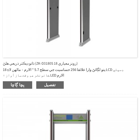
ڌاتو ڊيڪٽر ذريعي هلڻ (ZK-D3180S 18 زونز معياري)
18 پتو لڳائڻ وارا علائقا 256 حساسيت جي سطح 5.7 '' الارم ۽ ماڻهن لاءِ LCD ڊسپلي
ڪائونٽر هم وقت ساز آواز ۽ LED الارم
تفصيل
پڇا ڳاڇا