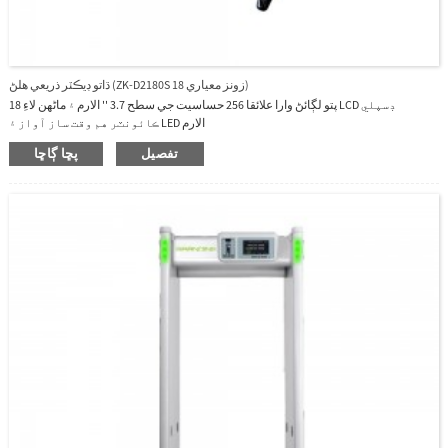
ڌاتو ڊيڪٽر ذريعي هلڻ (ZK-D2180S 18 زونز معياري)
18 پتو لڳائڻ وارا علائقا 256 حساسيت جي سطح 3.7 '' الارم ۽ ماڻهن لاءِ LCD ڊسپلي
ڪائونٽر هم وقت ساز آواز ۽ LED الارم
تفصيل
پڇا ڳاڇا