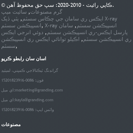
© ڪاپي رائيٽ - 2010-2020: سڀ حق محفوظ آهن.
گرم مصنوعات
,
سائيٽ ميپ
ايڪس ري سامان جي چڪاس سسٽم
,
ٻٽي ڏيک X-ray
X-ray انسپيڪشن سسٽم
,
سامان
,
انسپيڪشن سسٽم
پارسل ايڪس-ري انسپيڪشن سسٽم
,
دوئي انرجي ايڪس
ري انسپيڪشن سسٽم
,
اڪيلو توانائي ايڪس ري انسپيڪشن
,
سسٽم
اسان سان رابطو ڪريو
گرانڊنگ ٽيڪنالاجي ڪمپني، لميٽيڊ
فون: 0086-15201823916
marketing@granding.com
اي ميل:
kayla@granding.com
اي ميل:
واٽس ايپ: 0086-15201823916
مصنوعات