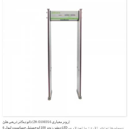
ڌاتو ڊيڪٽر ذريعي هلڻ (ZK-D1065S 6 زونز معياري)
6 ڊيشن زونز 100 ايڊجسٽبل حساسيت ليول LED ڊسپلي ڪائونٽر الارم ۽ ماڻهن لاءِ هم