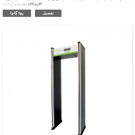
وقت ساز آواز ۽ LED الارم
تفصيل
پڇا ڳاڇا