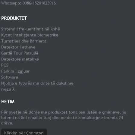
Whatsapp: 0086-15201823916
PRODUKTET
Sistemi i frekuentimit në kohë
Kyçet inteligjente biometrike
Turnstiles dhe Barrierat
Detektor i etheve
Gardë Tour Patrullë
Detektorë metalikë
POS
Parkim i zgjuar
Software
Njohja e fytyrës me dritë të dukshme
rreze X
HETIM
Për pyetje në lidhje me produktet tona ose listën e çmimeve, ju
lutemi na lini emailin tuaj dhe ne do të kontaktojmë brenda 24
orëve.
Kërkim për Çmimtari