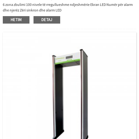
6 zona zbulimi 100 nivele të rregullueshme ndjeshmërie Ekran LED Numër për alarm
dhe njerëz Zëri sinkron dhe alarm LED
HETIM
DETAJ