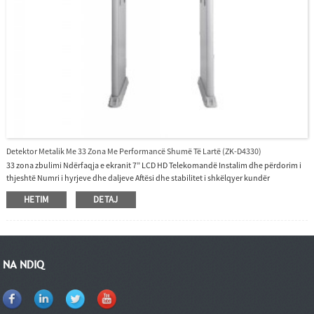
Detektor Metalik Me 33 Zona Me Performancë Shumë Të Lartë (ZK-D4330)
33 zona zbulimi Ndërfaqja e ekranit 7” LCD HD Telekomandë Instalim dhe përdorim i
thjeshtë Numri i hyrjeve dhe daljeve Aftësi dhe stabilitet i shkëlqyer kundër
ndërhyrjeve Çdo zonë ka 300 nivele të rregullueshme ndjeshmërie Mbështet
HETIM
DETAJ
personalizimin e ndërfaqes së ndryshme gjuhësore Saktësi më e lartë dhe shpejtësi
verifikimi Numërimi i kalimeve dhe funksioni i kujtesës së numërimit të alarmit
NA NDIQ