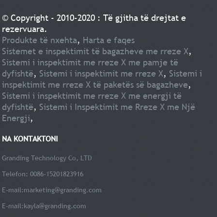
© Copyright - 2010-2020 : Të gjitha të drejtat e
rezervuara.
Produkte të nxehta
,
Harta e faqes
Sistemet e inspektimit të bagazheve me rreze X
,
Sistemi i inspektimit me rreze X me pamje të
dyfishtë
,
Sistemi i inspektimit me rreze X
,
Sistemi i
inspektimit me rreze X të paketës së bagazheve
,
Sistemi i inspektimit me rreze X me energji të
dyfishtë
,
Sistemi i Inspektimit me Rreze X me Një
Energji
,
NA KONTAKTONI
Granding Technology Co, LTD
Telefon: 0086-15201823916
E-mail:
marketing@granding.com
E-mail:
kayla@granding.com