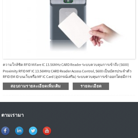
ความใกล้ชิด RFID Mifare IC 13.56MHz CARD Reader ระบบควบคุมการเข้าถึง (S600)
Proximity RFID MF IC 13.56MHz CARD Reader Access Control, S600 เป็นบัตรประจำตัว
RFID EM ID บนเว็บหรือ MF IC Card (อุปกรณ์เสริม) ระบบควบคุมการเข้าออกโดยมีการ
ออกแบบเพรียวบางสวยงามซึ่งเป็นที่นิยมอย่างมากในตลาดการควบคุมการเข้าถึง
สอบถามรายละเอียดเพิ่มเติม
รายละเอียด
แบบมืออาชีพ ฟังก์ชั่นทำให้ระบบทำงานมีเสถียรภาพและเชื่อถือได้S600 รองรับบันทึก
การเข้าใช้งานแบบเรียลไทม์ที่ถ่ายโอนไปยังเซิร์ฟเวอร์กลางซอฟต์แวร์ส่วนกลางคือ
เซิร์ฟเวอร์คลาวด์ BioTime8.0
ตามเรามา