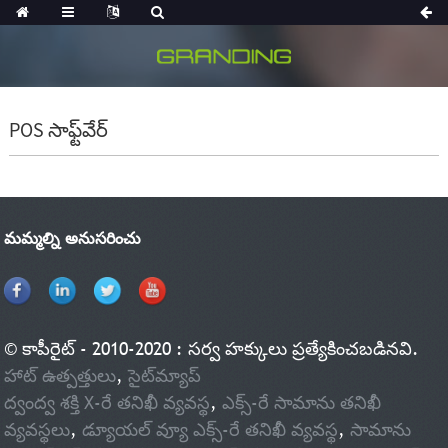
POS సాఫ్ట్‌వేర్
మమ్మల్ని అనుసరించు
© కాపీరైట్ - 2010-2020 : సర్వ హక్కులు ప్రత్యేకించబడినవి.
హాట్ ఉత్పత్తులు
,
సైట్‌మ్యాప్
ద్వంద్వ శక్తి X-రే తనిఖీ వ్యవస్థ
,
ఎక్స్-రే సామాను తనిఖీ
వ్యవస్థలు
,
డ్యూయల్ వ్యూ ఎక్స్-రే తనిఖీ వ్యవస్థ
,
సామాను