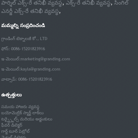
పార్శిల్ ఎక్స్-రే తనిఖీ వ్యవస్థ
,
ఎక్స్-రే తనిఖీ వ్యవస్థ
,
సింగిల్
ఎనర్జీ ఎక్స్-రే తనిఖీ వ్యవస్థ
,
మమ్మల్ని సంప్రదించండి
గ్రాండింగ్ టెక్నాలజీ కో., LTD
ఫోన్: 0086-15201823916
ఇ-మెయిల్:
marketing@granding.com
ఇ-మెయిల్:
kayla@granding.com
వాట్సాప్: 0086-15201823916
ఉత్పత్తులు
సమయ హాజరు వ్యవస్థ
బయోమెట్రిక్ స్మార్ట్ లాక్‌లు
టర్న్స్టైల్స్ మరియు అడ్డంకులు
ఫీవర్ డిటెక్టర్
గార్డ్ టూర్ పెట్రోల్
మెటల్ డిటెక్టర్లు