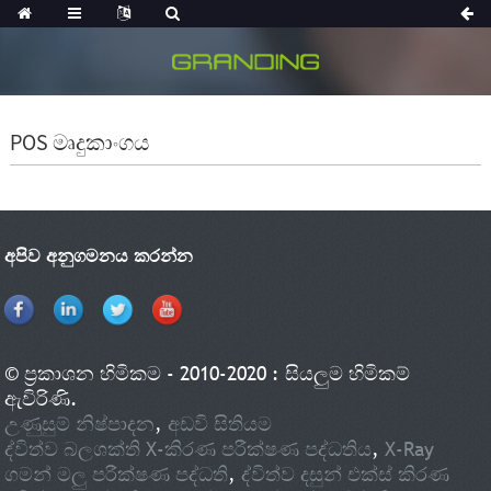
POS මෘදුකාංගය
අපිව අනුගමනය කරන්න
© ප්‍රකාශන හිමිකම - 2010-2020 : සියලුම හිමිකම්
ඇවිරිණි.
උණුසුම් නිෂ්පාදන
,
අඩවි සිතියම
ද්විත්ව බලශක්ති X-කිරණ පරීක්ෂණ පද්ධතිය
,
X-Ray
ගමන් මලු පරීක්ෂණ පද්ධති
,
ද්විත්ව දසුන් එක්ස් කිරණ