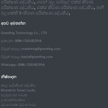
පරීක්ෂණ පද්ධතිය
,
ගමන් මලු පාර්සල් එක්ස් කිරණ
පරීක්ෂණ පද්ධතිය
,
එක්ස් කිරණ පරීක්ෂණ පද්ධතිය
,
තනි
බලශක්ති X-කිරණ පරීක්ෂණ පද්ධතිය
,
අපව අමතන්න
Granding Technology Co., LTD
දුරකථන: 0086-15201823916
විද්යුත් තැපෑල:
marketing@granding.com
විද්යුත් තැපෑල:
kayla@granding.com
Whatsapp: 0086-15201823916
නිෂ්පාදන
කාල පැමිණීමේ පද්ධතිය
Biometric Smart Locks
හැරවුම් සහ බාධක
උණ අනාවරකය
මුර සංචාරක මුර සංචාරය