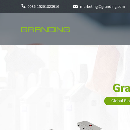
0086-15201823916
marketing@granding.com