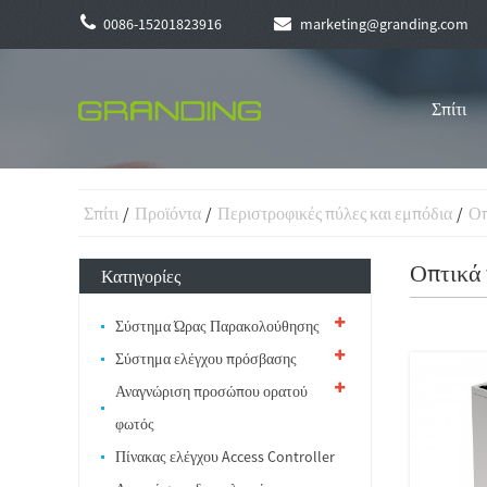
0086-15201823916
marketing@granding.com
Σπίτι
Σπίτι
Προϊόντα
Περιστροφικές πύλες και εμπόδια
Οπ
Οπτικά
Κατηγορίες
Σύστημα Ώρας Παρακολούθησης
Σύστημα ελέγχου πρόσβασης
Αναγνώριση προσώπου ορατού
φωτός
Πίνακας ελέγχου Access Controller