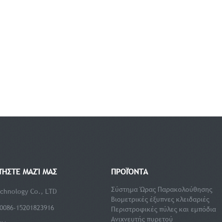
ΝΉΣΤΕ ΜΑΖΊ ΜΑΣ
ΠΡΟΪΌΝΤΑ
Σύστημα Ώρας Παρακολούθησης
chnology Co., LTD
Βιομετρικές έξυπνες κλειδαριές
0086-15201823916
Περιστροφικές πύλες και εμπόδια
Ανιχνευτής πυρετού