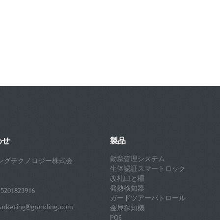
わせ
製品
勤怠管理システム
ングテクノロジー株式会
生体認証スマートロック
改札口と柵
発熱検知器
5201823916
ガードツアーパトロール
arketing@granding.com
金属探知機
POS