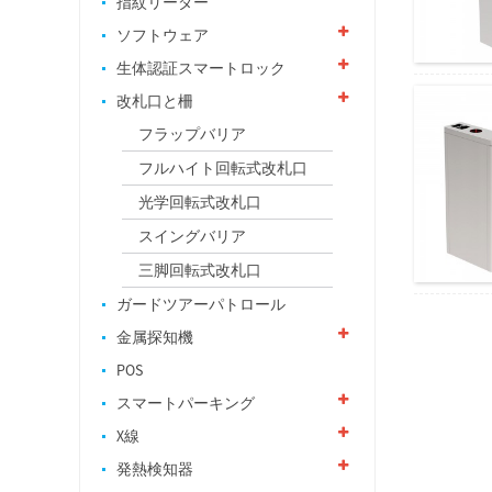
指紋リーダー
ソフトウェア
生体認証スマートロック
改札口と柵
フラップバリア
フルハイト回転式改札口
光学回転式改札口
スイングバリア
三脚回転式改札口
ガードツアーパトロール
金属探知機
POS
スマートパーキング
X線
発熱検知器