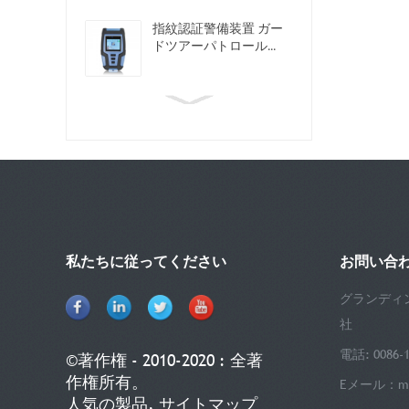
指紋認証警備装置 ガー
ドツアーパトロール...
私たちに従ってください
お問い合
グランディ
社
電話: 0086-1
©著作権 - 2010-2020 : 全著
作権所有。
Eメール：
m
人気の製品
,
サイトマップ