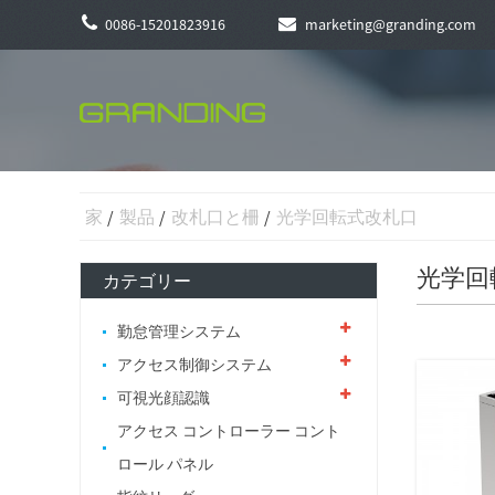
0086-15201823916
marketing@granding.com
家
製品
改札口と柵
光学回転式改札口
光学回
カテゴリー
勤怠管理システム
アクセス制御システム
可視光顔認識
アクセス コントローラー コント
ロール パネル