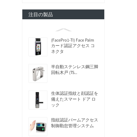
注目の製品
(FacePro1-TI) Face Palm
カード認証アクセス コ
ネクタ
半自動ステンレス鋼三脚
回転木戸 (TS...
生体認証指紋と顔認証を
備えたスマート ドア ロ
ック
指紋認証パームアクセス
制御勤怠管理システム