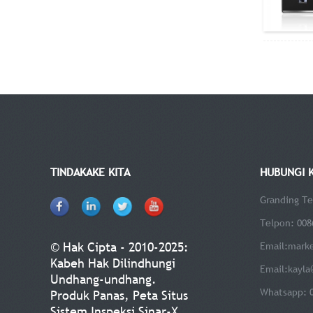
TINDAKAKE KITA
HUBUNGI 
Granding Te
Telpon: 008
© Hak Cipta - 2010-2025:
Email:
mark
Kabeh Hak Dilindhungi
Email:
kayla
Undhang-undhang.
Whatsapp: 
Produk Panas
,
Peta Situs
Sistem Inspeksi Sinar-X
,