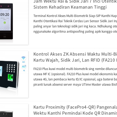
Jam Wektu Rai & Sidik Jari 7 Inci Otenti
Sistem Kehadiran Keamanan Tinggi
Terminal Kontrol Akses Multi-Biometrik Siap-SIP Kanthi Kap
Kanthi Otentikasi Rai Teknik Cerdas Lan Sensor Sidik Jari I
paling anyar lan teknologi sidik jari ing kaca. Ndhukung otent
nggunakake algoritma antispoofing paling apik kanggo oten
sing nawakake otentikasi biometrik sing aman. Seri SenseF
video lan ndhukung protokol ONVIF. Iki ningkatake pengala
njero ruangan interkom video kanthi protokol SIP (Versi 2.
komunikasi, firmware-ne duwe push AC lan bisa diowahi d
Kontrol Akses ZK Absensi Waktu Multi-
utawa TA. Bisa diganti dadi protokol BEST kanggo nyambu
Kartu Wajah, Sidik Jari, Lan RFID (FA210 
FA210 Plus kuwi model multi-biometrik sing nembe diluncurak
utawa MF IC (opsional). FA210 Plus kuwi model ekonomis kan
utawa 4G, lan pembaca kertu ID/IC opsional, uga baterei
piranti lunak absensi server maya UTime Master utawa B
TCP/IP (RJ45) kanggo nyambung menyang komputer utawa 
ndownload utawa ngunggah data absensi nganggo piranti
printer termal port serial kanggo nyetak langsung cathetan
Photo ID sing bisa nuduhake foto pangguna nalika mencet
Kartu Proximity (FacePro4-QR) Pangena
sambungan internet nganggo Face+Fingerprint+baterei+dat
Wektu Kanthi Pemindai Kode QR Dinami