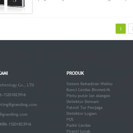
1
KAMI
PRODUK
Sistem Kehadiran Wektu
chnology Co., LTD
Kunci Cerdas Biometrik
6-15201823916
Pintu putar lan alangan
Detektor Demam
eting@granding.com
Patroli Tur Penjaga
Detektor Logam
@granding.com
POS
0086-15201823916
Parkir Cerdas
Piranti lunak