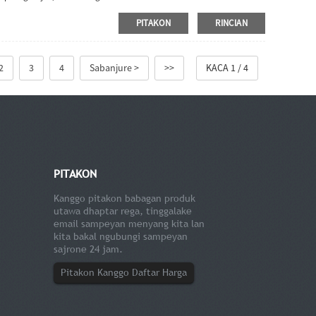
PITAKON
RINCIAN
2
3
4
Sabanjure >
>>
KACA 1 / 4
PITAKON
Kanggo pitakon babagan produk
utawa dhaptar rega, tinggalake
email sampeyan menyang kita lan
kita bakal ngubungi sampeyan
sajrone 24 jam.
Pitakon Kanggo Daftar Harga