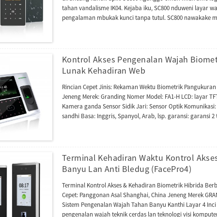
tahan vandalisme IK04. Kejaba iku, SC800 nduweni layar wa
pengalaman mbukak kunci tanpa tutul. SC800 nawakake mod
ndhukung HID Prox lan Modul RFID Multi-Tech kelas HID i. 
lan kompatibel karo piranti lunak UAccess Master utawa ZK
nyambungake pembaca jarak eksternal lan bisa tumindak
Wiegand.
Kontrol Akses Pengenalan Wajah Biometr
Lunak Kehadiran Web
Rincian Cepet Jinis: Rekaman Wektu Biometrik Pangukuran B
Jeneng Merek: Granding Nomer Model: FA1-H LCD: layar TFT tu
Kamera ganda Sensor Sidik Jari: Sensor Optik Komunikasi: TC
sandhi Basa: Inggris, Spanyol, Arab, lsp. garansi: garansi
Kemasan & Pangiriman Unit Penjualan: Barang tunggal Uku
Terminal Kehadiran Waktu Kontrol Akses 
Banyu Lan Anti Bledug (FacePro4)
Terminal Kontrol Akses & Kehadiran Biometrik Hibrida Ber
Cepet: Panggonan Asal Shanghai, China Jeneng Merek GRA
Sistem Pengenalan Wajah Tahan Banyu Kanthi Layar 4 Inc
pengenalan wajah teknik cerdas lan teknologi visi komputer 