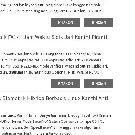
rna 2,4 inci lan keypad tutul sing didhelikake kanggo nambah
ul RFID Multi-tech sing ndhukung kertu 125kHz lan 13.56MHz,
Kajaba iku, SC800 ndhukung protokol komunikasi push Kontrol Akses
PITAKON
RINCIAN
Bio CVAccess. Terminal iki uga kalebu port Input Wiegand kanggo
 minangka pembaca eksternal pengontrol nggunakake port Output
ik FA1-H Jam Waktu Sidik Jari Kanthi Piranti
iometrik: Rai lan Sidik Jari Panggonan Asal: Shanghai, China
tul 4,3" Kapasitas rai: 3000 Kapasitas sidik jari: 5000 kamera:
P/IP, USB, RS232/485, mode verifikasi wiegand out: rai, sidik jari,
 2 taun, dhukungan seumur hidup Opsional: RFID, wifi, GPRS/3G
ran paket tunggal: 31X26X12 cm Bobot kotor tunggal: 2.500 kg
PITAKON
RINCIAN
Biometrik Hibrida Berbasis Linux Kanthi Anti
basis Linux Kanthi Tahan Banyu lan Tahan Bledug (FacePro4) Rincian
NDING Nomer Model FacePro4 Sistem Operasi Linux Tipe OS IP65
i Pendahuluan: Seri SpeedFace-V4L Pro nggunakake algoritma
paling anyar, kanthi fungsi interkom video...