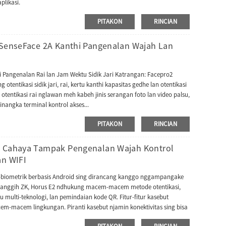
likasi.
PITAKON
RINCIAN
 SenseFace 2A Kanthi Pangenalan Wajah Lan
i Pangenalan Rai lan Jam Wektu Sidik Jari Katrangan: Facepro2
otentikasi sidik jari, rai, kertu kanthi kapasitas gedhe lan otentikasi
otentikasi rai nglawan meh kabeh jinis serangan foto lan video palsu,
nangka terminal kontrol akses...
PITAKON
RINCIAN
P Cahaya Tampak Pengenalan Wajah Kontrol
an WIFI
-biometrik berbasis Android sing dirancang kanggo nggampangake
i canggih ZK, Horus E2 ndhukung macem-macem metode otentikasi,
rtu multi-teknologi, lan pemindaian kode QR. Fitur-fitur kasebut
-macem lingkungan. Piranti kasebut njamin konektivitas sing bisa
ampangake integrasi jaringan sing lancar. Horus E2 kompatibel karo