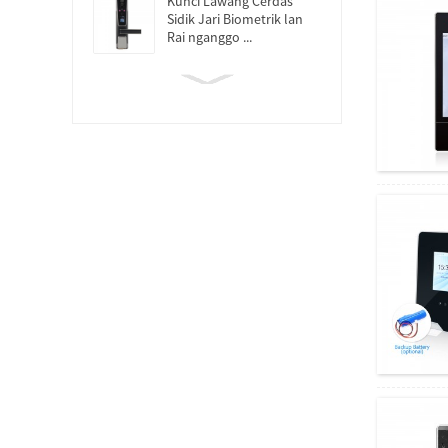
Kunci Lawang Cerdas
Sidik Jari Biometrik lan
Rai nganggo ...
Sistem Kehadiran Kontrol
Akses Sidik Jari Telapak
Tangan...
Peralatan Penjaga
Keamanan Sidik Jari Tur
Penjaga Patroli...