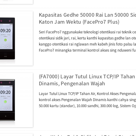
sistem operasi Android 10, sing nyederhanakake integrasi ka
sing bisa dicopot, nambah keandalan lan dadi solusi sing
Kapasitas Gedhe 50000 Rai Lan 50000 Si
Katon Jam Wektu (FacePro7 Plus)
Seri FacePro7 nggunakake teknologi otentikasi rai teknik ce
otentikasi sidik jari, rai, kertu kanthi kapasitas gedhe lan
kanggo otentikasi rai nglawan meh kabeh jinis foto palsu l
FacePro7 minangka terminal kontrol akses sing nduweni fun
pengalaman interkom video kanthi lengkap lan bisa kompati
(Versi 2.0). Kejaba iku, Seri FacePro7 ndhukung pirang-pi
dadi TA push lan kompatibel karo macem-macem piranti lun
dadi protokol BEST kanggo nyambung karo Zlink (modul A
(FA7000) Layar Tutul Linux TCP/IP Tahan
Dinamis, Pengenalan Wajah
Layar Tutul Linux TCP/IP Tahan Air, Kontrol Akses Pengena
kontrol akses Pengenalan Wajah Dinamis kanthi cahya sing k
50.000 kartu (standar), 10.000 sandhi, 300.000 log, Sistem O