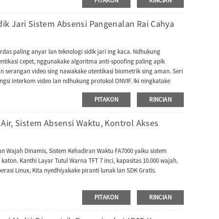
PITAKON
RINCIAN
ro aplikasi pihak katelu. Kajaba iku, kalebu baterei serep opsional
 ideal kanggo manajemen situs sementara.
dik Jari Sistem Absensi Pangenalan Rai Cahya
rdas paling anyar lan teknologi sidik jari ing kaca. Ndhukung
 otentikasi cepet, nggunakake algoritma anti-spoofing paling apik
an serangan video sing nawakake otentikasi biometrik sing aman. Seri
gsi interkom video lan ndhukung protokol ONVIF. Iki ningkatake
bel karo unit njero ruangan interkom video kanthi protokol SIP
PITAKON
RINCIAN
rang protokol komunikasi, firmware-ne duwe AC push lan bisa diowahi
ak AC utawa TA kayata UTime Master, UAccess Master. Bisa diganti
C).
 Air, Sistem Absensi Waktu, Kontrol Akses
lan Wajah Dinamis, Sistem Kehadiran Waktu FA7000 yaiku sistem
aton. Kanthi Layar Tutul Warna TFT 7 inci, kapasitas 10.000 wajah,
perasi Linux, Kita nyedhiyakake piranti lunak lan SDK Gratis.
PITAKON
RINCIAN