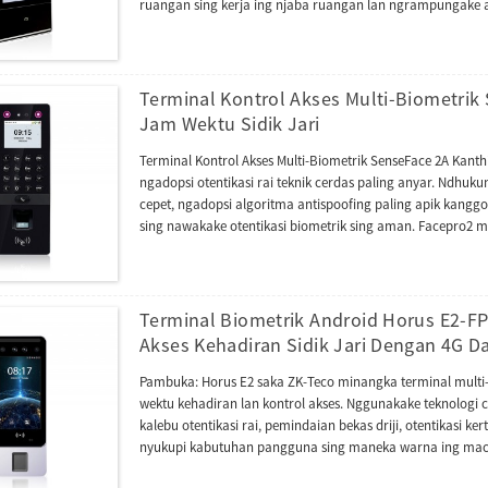
ruangan sing kerja ing njaba ruangan lan ngrampungake ap
Terminal Kontrol Akses Multi-Biometrik
Jam Wektu Sidik Jari
Terminal Kontrol Akses Multi-Biometrik SenseFace 2A Kanth
ngadopsi otentikasi rai teknik cerdas paling anyar. Ndhukung 
cepet, ngadopsi algoritma antispoofing paling apik kanggo 
sing nawakake otentikasi biometrik sing aman. Facepro2 mi
Terminal Biometrik Android Horus E2-F
Akses Kehadiran Sidik Jari Dengan 4G D
Pambuka: Horus E2 saka ZK-Teco minangka terminal multi
wektu kehadiran lan kontrol akses. Nggunakake teknolog
kalebu otentikasi rai, pemindaian bekas driji, otentikasi ke
nyukupi kabutuhan pangguna sing maneka warna ing macem
dipercaya liwat Wi-Fi frekuensi ganda lan 4G LTE, sing ngg