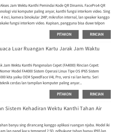
l Akses Jam Wektu Kanthi Pemindai Kode QR Dinamis. FacePro4-QR
ologi visi komputer paling anyar, kanthi fungsi interkom video. Sing
4 inci, kamera binokular 2MP, mikrofon internal, lan speaker kanggo
kake fungsi interkom video. Kapisan, pangguna bisa duwe telpon
ernet. Kapindho, terminal bisa nyambungake stasiun njero ruangan
PITAKON
RINCIAN
egrasi karo ZKBioAccess Mobile Page kanggo ndhukung kode QR
ehadiran. Salajengipun, seri SpeedFace-V4L Pro nggabungake
, nglindhungi sebagian besar foto palsu lan serangan video. Terminal
uaca Luar Ruangan Kartu Jarak Jam Waktu
Data Matrix, MicroPDF417, lan Aztec. Piranti kita ndhukung pirang-
Rusia, Italia, Prancis, Ibrani, Portugis, Korea, Cina, Turki, Jerman lan
aba iku, FacePro4-QR bisa digunakake ing piranti lunak wektu lan
k Jam Wektu Kanthi Pangenalan Cepet (FA4000) Rincian Cepet:
nti lunak ZKTime5.0.
omer Model FA4000 Sistem Operasi Linux Tipe OS IP65 Sistem
00 kita yaiku OEM SpeedFace V4L Pro, versi rai lan kertu. Seri
knik cerdas lan tampilan komputer paling anyar...
PITAKON
RINCIAN
Lan Sistem Kehadiran Wektu Kanthi Tahan Air
 tahan banyu sing dirancang kanggo aplikasi ruangan njaba. Model iki
am lan panel kaca tempered 2.5D, ndhukung tahan banyu IP65 lan