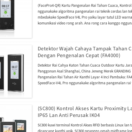
(FacePro4-QR) Kartu Pangenalan Rai Tahan Cuaca, Kontro
nggunakake algoritma pangenalan rai teknik cerdas lan tekn
mbedakake SpeedFace V4L Pro yaiku layar tutul LED warna 
komunikasi video rong arah. Ana rong cara kanggo ngguna
video liwat aplikasi ZSmart nalika nyambung menyang int
liwat protokol SIP. Seri SpeedFace V4L Pro uga bisa diint
Dinamis kanggo kontrol akses utawa protokol wektu lan k
algoritma anti-spoofing paling apik kanggo pangenalan rai
Detektor Wajah Cahaya Tampak Tahan C
iki uga ndhukung modul QR khusus kayata kode QR, PDF417, 
Dengan Pengenalan Cepat (FA4000)
pirang basa, Inggris, Spanyol, Vietnam, Thailand, Indonesia, 
liya-liyane. Pangguna bisa milih basa sing dibutuhake. Kaj
Detektor Rai Cahya Katon Tahan Cuaca Outdoor Kartu Jara
kehadiran berbasis web sing kuat, UTime Master utawa pira
Panggonan Asal Shanghai, China Jeneng Merek GRANDING N
Pangenalan Rai Tahan Air Kanthi Layar 4 Inci Pambuka: FA40
SpeedFace-V4L Pro nggunakake algoritma pangenalan rai te
(SC800) Kontrol Akses Kartu Proximity 
IP65 Lan Anti Perusak IK04
SC800 kuwi terminal Kontrol Akses RFID berbasis Linux lan
dirancang kanthi apik. SC800 nganggo omah midframe log