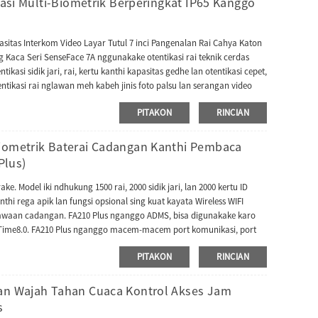
kasi Multi-Biometrik Berperingkat IP65 Kanggo
asitas Interkom Video Layar Tutul 7 inci Pangenalan Rai Cahya Katon
ng Kaca Seri SenseFace 7A nggunakake otentikasi rai teknik cerdas
ikasi sidik jari, rai, kertu kanthi kapasitas gedhe lan otentikasi cepet,
tikasi rai nglawan meh kabeh jinis foto palsu lan serangan video
ace 7 minangka terminal kontrol akses sing nduweni fungsi interkom
PITAKON
RINCIAN
man interkom video kanthi lengkap lan bisa kompatibel karo unit
0). Kejaba iku, Seri SenseFace 7 ndhukung pirang-pirang protokol
adi push TA lan kompatibel karo macem-macem piranti lunak AC
Biometrik Baterai Cadangan Kanthi Pembaca
ng karo ZKBio Zlink (modul AC).
Plus)
e. Model iki ndhukung 1500 rai, 2000 sidik jari, lan 2000 kertu ID
thi rega apik lan fungsi opsional sing kuat kayata Wireless WIFI
 bawaan cadangan. FA210 Plus nganggo ADMS, bisa digunakake karo
ioTime8.0. FA210 Plus nganggo macem-macem port komunikasi, port
jaringan, port host USB kanggo masang flash disk USB kanggo
PITAKON
RINCIAN
 lunak absensi server pusat, lan RS232 kanggo nyambung menyang
 absensi sawise mencet sidik jari/rai/kertu. FA210 Plus uga nganggo
. FA210 Plus misuwur ing pasar sing wong-wong mbutuhake
lan Wajah Tahan Cuaca Kontrol Akses Jam
a seluler 4G.
s