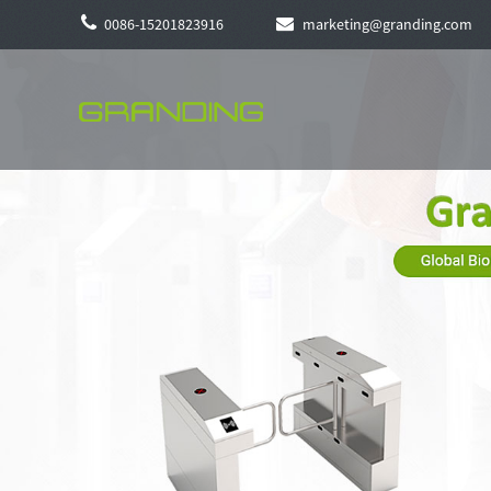
0086-15201823916
marketing@granding.com