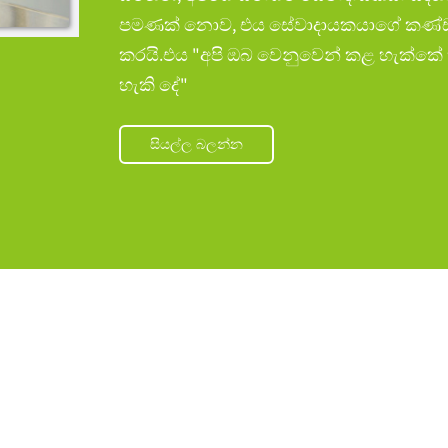
පමණක් නොව, එය සේවාදායකයාගේ කණ්ඩායම
කරයි.එය "අපි ඔබ වෙනුවෙන් කළ හැක්කේ
හැකි දේ"
සියල්ල බලන්න