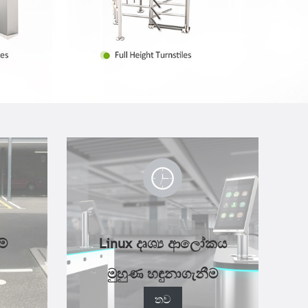
මේ
Linux දෘශ්‍ය ආලෝකය
මුහුණ හඳුනාගැනීම
තව