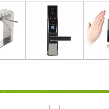
ය මල නොබැඳෙන
Biometric Fingerprint සහ Face
ඇඟිලි සලකුණු