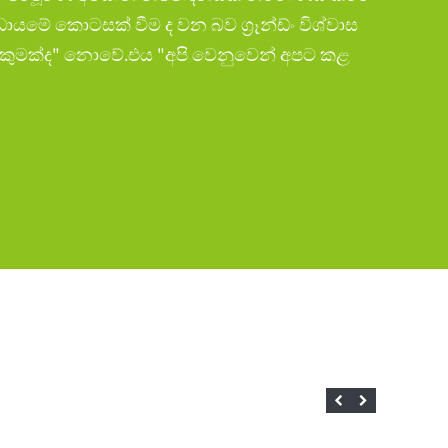
ේ කොටසක් වීම ද වන බව ග්‍රෑන්ඩ්ං විශ්වාස
 කුමක්ද" නොවේ.එය "අපි වෙනුවෙන් අපට කළ