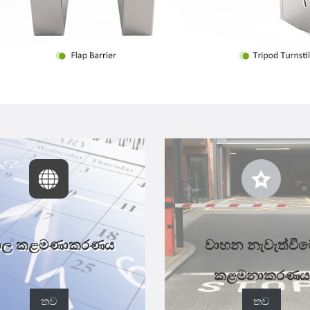
ාල කළමණාකරණය
වාහන නැවැත්වී
කළමනාකරණය
තව
තව