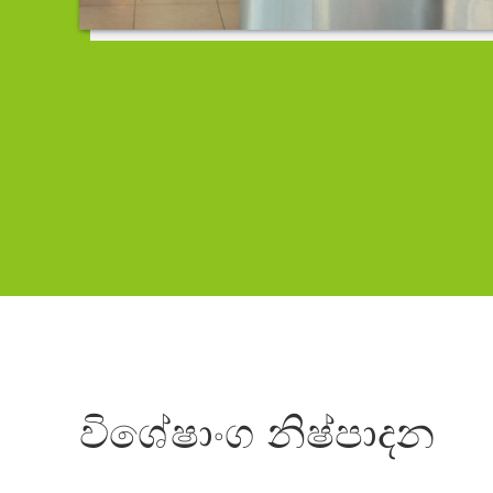
විශේෂාංග නිෂ්පාදන