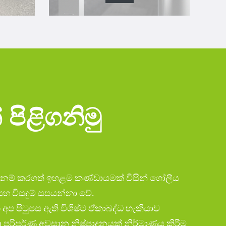
පිළිගනිමු
දනම් කරගත් ඉහළම කණ්ඩායමක් විසින් ගෝලීය
 විසඳුම් සපයන්නා වේ.
 පිටුපස ඇති විශිෂ්ට ඒකාබද්ධ හැකියාව
පරිපූර්ණ අවසාන නිෂ්පාදනයක් නිර්මාණය කිරීම