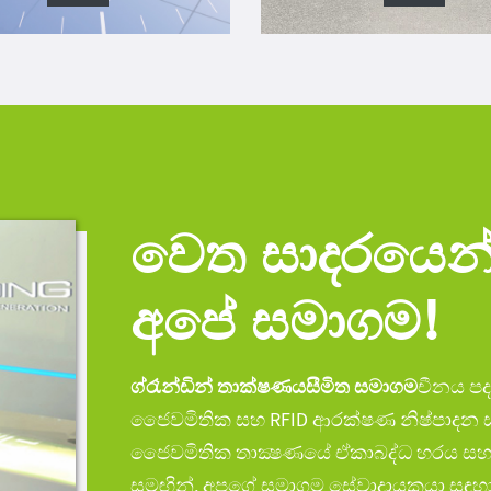
වෙත සාදරයෙන් 
අපේ සමාගම!
ග්රෑන්ඩින් තාක්ෂණය
සීමිත සමාගම
චීනය ප
ජෛවමිතික සහ RFID ආරක්ෂණ නිෂ්පාදන සහ
ජෛවමිතික තාක්‍ෂණයේ ඒකාබද්ධ හරය සහ අප
සමඟින්, අපගේ සමාගම සේවාදායකයා සඳහා 