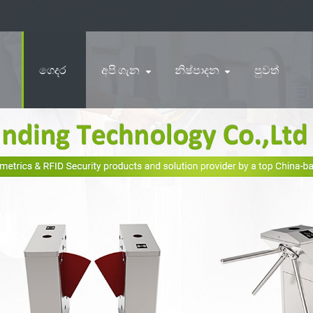
ගෙදර
අපි ගැන
නිෂ්පාදන
පුවත්