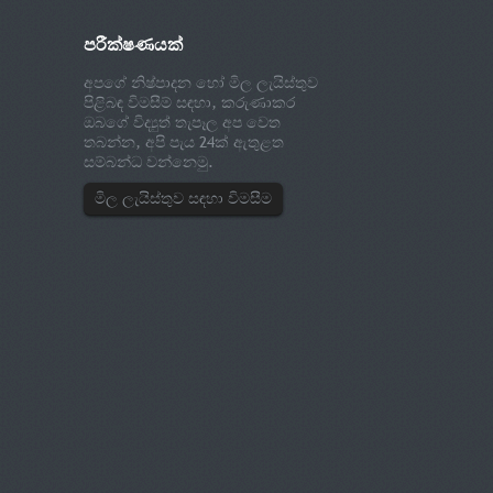
පරීක්ෂණයක්
අපගේ නිෂ්පාදන හෝ මිල ලැයිස්තුව
පිළිබඳ විමසීම් සඳහා, කරුණාකර
ඔබගේ විද්‍යුත් තැපෑල අප වෙත
තබන්න, අපි පැය 24ක් ඇතුළත
සම්බන්ධ වන්නෙමු.
මිල ලැයිස්තුව සඳහා විමසීම