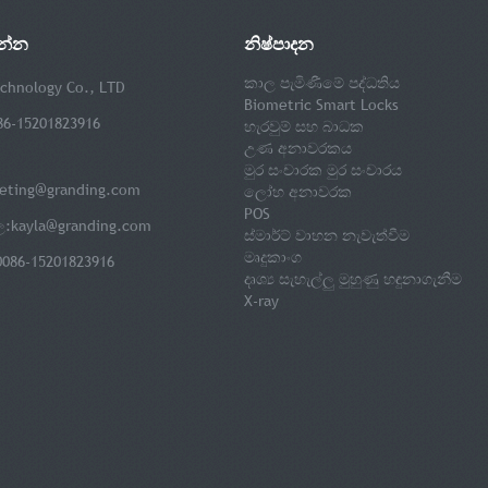
න්න
නිෂ්පාදන
කාල පැමිණීමේ පද්ධතිය
chnology Co., LTD
Biometric Smart Locks
86-15201823916
හැරවුම් සහ බාධක
උණ අනාවරකය
මුර සංචාරක මුර සංචාරය
eting@granding.com
ලෝහ අනාවරක
POS
ල:
kayla@granding.com
ස්මාර්ට් වාහන නැවැත්වීම
මෘදුකාංග
0086-15201823916
දෘශ්‍ය සැහැල්ලු මුහුණු හඳුනාගැනීම
X-ray