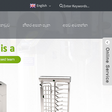
English
නඩුව
නිතර අසන පැන
අපව අමතන්න