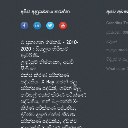
අපිව අනුගමනය කරන්න
අපව අමත
Granding Te
දුරකථන: 00
© ප්‍රකාශන හිමිකම - 2010-
විද්යුත්
2020 : සියලුම හිමිකම්
තැපෑල:
mark
ඇවිරිණි.
විද්යුත් තැපෑ
උණුසුම් නිෂ්පාදන
,
අඩවි
සිතියම
Whatsapp: 
එක්ස් කිරණ පරීක්ෂණ
පද්ධතිය
,
X-Ray ගමන් මලු
පරීක්ෂණ පද්ධති
,
ගමන් මලු
පාර්සල් එක්ස් කිරණ පරීක්ෂණ
පද්ධතිය
,
තනි බලශක්ති X-
කිරණ පරීක්ෂණ පද්ධතිය
,
ද්විත්ව දසුන් එක්ස් කිරණ
පරීක්ෂණ පද්ධතිය
,
ද්විත්ව
බලශක්ති X-කිරණ පරීක්ෂණ