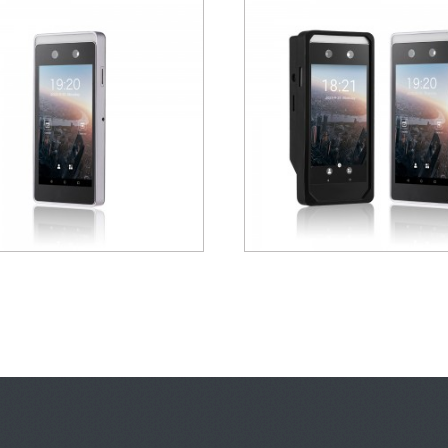
ර්න්ස්ටයිල්...
Smart Door Lock ...
කාලය 
 OS Visible Light SpeedFace
Wireless Facial Recognition 
Facial Recog...
Large-Capa...