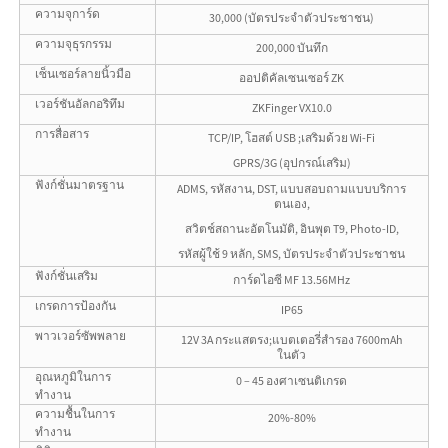
ความจุการ์ด
30,000 (บัตรประจำตัวประชาชน)
ความจุธุรกรรม
200,000 บันทึก
เซ็นเซอร์ลายนิ้วมือ
ออปติคัลเซนเซอร์ ZK
เวอร์ชันอัลกอริทึม
ZKFinger VX10.0
การสื่อสาร
TCP/IP, โฮสต์ USB ;เสริมด้วย Wi-Fi
GPRS/3G (อุปกรณ์เสริม)
ฟังก์ชั่นมาตรฐาน
ADMS, รหัสงาน, DST, แบบสอบถามแบบบริการ
ตนเอง,
สวิตช์สถานะอัตโนมัติ, อินพุต T9, Photo-ID,
รหัสผู้ใช้ 9 หลัก, SMS, บัตรประจำตัวประชาชน
ฟังก์ชั่นเสริม
การ์ดไอซี MF 13.56MHz
เกรดการป้องกัน
IP65
พาวเวอร์ซัพพลาย
12V 3A กระแสตรง;แบตเตอรี่สำรอง 7600mAh
ในตัว
อุณหภูมิในการ
0 – 45 องศาเซนติเกรด
ทำงาน
ความชื้นในการ
20%-80%
ทำงาน