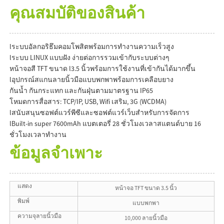
คุณสมบัติของสินค้า
lระบบอัลกอริธึมคอมโพสิตพร้อมการทำงานความเร็วสูง
lระบบ LINUX แบบฝัง ง่ายต่อการรวมเข้ากับระบบต่างๆ
หน้าจอสี TFT ขนาด l3.5 นิ้วพร้อมการใช้งานที่เข้ากันได้มากขึ้น
lอุปกรณ์สแกนลายนิ้วมือแบบพกพาพร้อมการเคลือบยาง
กันน้ำ กันกระแทก และกันฝุ่นตามมาตรฐาน IP65
โหมดการสื่อสาร: TCP/IP, USB, Wifi เสริม, 3G (WCDMA)
lสนับสนุนซอฟต์แวร์พีซีและซอฟต์แวร์เว็บสำหรับการจัดการ
lBuilt-in super 7600mAh แบตเตอรี่ 28 ชั่วโมงเวลาสแตนด์บาย 16
ชั่วโมงเวลาทำงาน
ข้อมูลจำเพาะ
แสดง
หน้าจอ TFT ขนาด 3.5 นิ้ว
พิมพ์
แบบพกพา
ความจุลายนิ้วมือ
10,000 ลายนิ้วมือ