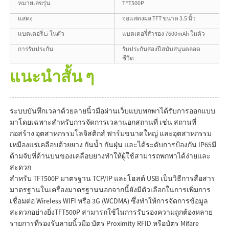
หมายเลขรุ่น
TFT500P
แสดง
จอแสดงผล TFT ขนาด 3.5 นิ้ว
แบตเตอรี่ Li ในตัว
แบตเตอรี่สำรอง 7600mAh ในตัว
การรับประกัน
รับประกันสองปีสนับสนุนตลอด
ชีวิต
แนะนำสั้น ๆ
ระบบบันทึกเวลาด้วยลายนิ้วมือผ่านเว็บแบบพกพาได้รับการออกแบบ
มาโดยเฉพาะสำหรับการจัดการเวลานอกสถานที่ เช่น สถานที่
ก่อสร้าง อุตสาหกรรมโลจิสติกส์ ฟาร์มขนาดใหญ่ และอุตสาหกรรม
เหมืองแร่เคลือบด้วยยาง กันน้ำ กันฝุ่น และได้ระดับการป้องกัน IP65มี
ด้ามจับที่ด้านบนของเคลือบยางทำให้ผู้ใช้สามารถพกพาได้ง่ายและ
สะดวก
สำหรับ TFT500P มาตรฐาน TCP/IP และโฮสต์ USB เป็นวิธีการสื่อสาร
มาตรฐานในเครื่องมาตรฐานนอกจากนี้ยังมีตัวเลือกในการเพิ่มการ
เชื่อมต่อ Wireless WIFI หรือ 3G (WCDMA) ซึ่งทำให้การจัดการข้อมูล
สะดวกอย่างยิ่งTFT500P สามารถใช้ในการรับรองความถูกต้องหลาย
รายการที่รองรับลายนิ้วมือ บัตร Proximity RFID หรือบัตร Mifare