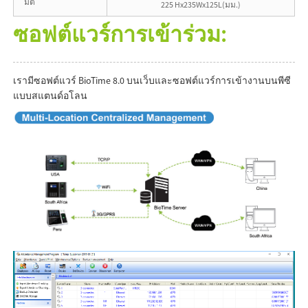
มิติ
225 Hx235Wx125L(มม.)
ซอฟต์แวร์การเข้าร่วม:
เรามีซอฟต์แวร์ BioTime 8.0 บนเว็บและซอฟต์แวร์การเข้างานบนพีซี
แบบสแตนด์อโลน