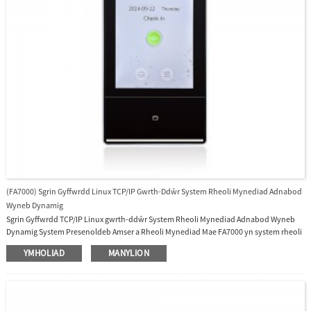
(FA7000) Sgrin Gyffwrdd Linux TCP/IP Gwrth-Ddŵr System Rheoli Mynediad Adnabod
Wyneb Dynamig
Sgrin Gyffwrdd TCP/IP Linux gwrth-ddŵr System Rheoli Mynediad Adnabod Wyneb
Dynamig System Presenoldeb Amser a Rheoli Mynediad Mae FA7000 yn system rheoli
mynediad Adnabod Wyneb Dynamig golau gweladwy gyda Sgrin Gyffwrdd Lliw TFT 7
YMHOLIAD
MANYLION
modfedd, capasiti o 10,000 o wynebau, 50,000 o gardiau (safonol), 10,000 o
gyfrineiriau, 300,000 o logiau, System Weithredu Linux, Rydym yn darparu
meddalwedd a SDK am ddim.