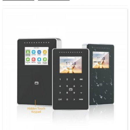
Modfedd Cyflwyniad: Ein FA4000 yw OEM SpeedFace V4L Pro, y fersiwn wyneb a
cherdyn. Mae'r gyfres SpeedFace-V4L Pro yn defnyddio algorithmau adnabod
wynebau peirianneg ddeallus a'r gwelededd cyfrifiadurol diweddaraf...