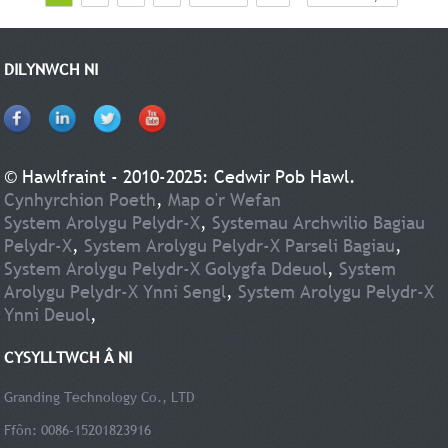
DILYNWCH NI
© Hawlfraint - 2010-2025: Cedwir Pob Hawl.
Cynhyrchion Poeth
,
Map o'r Wefan
System Arolygu Pelydr-X
,
Systemau Archwilio Bagiau
Pelydr-X
,
System Arolygu Pelydr-X Parseli Bagiau
,
System Arolygu Pelydr-X Golygfa Ddeuol
,
System
Arolygu Pelydr-X Ynni Sengl
,
System Arolygu Pelydr-X
Ynni Deuol
,
CYSYLLTWCH Â NI
Granding Technology Co., LTD
Ffôn: 0086-15201823916