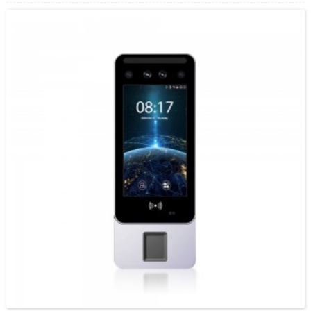
ffug, sy'n cynnig dilysu biometrig diogel. Mae Facepro2 yn derfynell rheoli
mynediad...