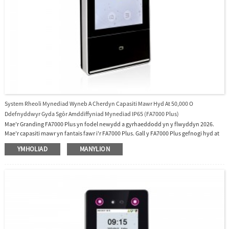
System Rheoli Mynediad Wyneb A Cherdyn Capasiti Mawr Hyd At 50,000 O
Ddefnyddwyr Gyda Sgôr Amddiffyniad Mynediad IP65 (FA7000 Plus)
Mae'r Granding FA7000 Plus yn fodel newydd a gyrhaeddodd yn y flwyddyn 2026.
Mae'r capasiti mawr yn fantais fawr i'r FA7000 Plus. Gall y FA7000 Plus gefnogi hyd at
50000 o Ddefnyddwyr gyda System Rheoli Mynediad Capasiti Mawr a 50000 o
YMHOLIAD
MANYLION
Gerdynnau. Gyda Sgôr Amddiffyniad Mewnlif IP65, mae'n fodel gwrth-ddŵr a
thywydd, sy'n dal llwch, ac sy'n addas ar gyfer cymwysiadau clocio i mewn ac allan
gweithwyr awyr agored.