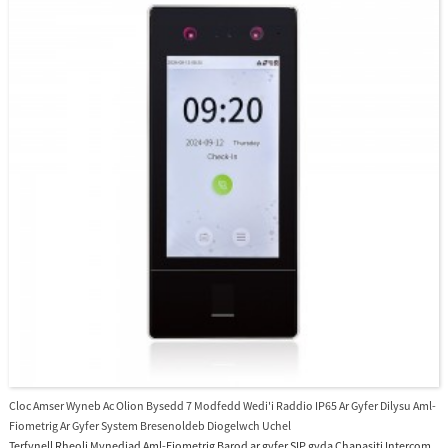
Cloc Amser Wyneb Ac Olion Bysedd 7 Modfedd Wedi'i Raddio IP65 Ar Gyfer Dilysu Aml-
Fiometrig Ar Gyfer System Bresenoldeb Diogelwch Uchel
Terfynell Rheoli Mynediad Aml-Fiometrig Barod ar gyfer SIP gyda Chapasiti Intercom