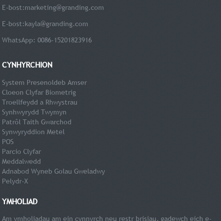
E-bost:
marketing@granding.com
E-bost:
kayla@granding.com
WhatsApp: 0086-15201823916
CYNHYRCHION
System Presenoldeb Amser
Cloeon Clyfar Biometrig
Troellfeydd a Rhwystrau
Synhwyrydd Twymyn
Patrôl Taith Gwarchod
Synwyryddion Metel
POS
Parcio Clyfar
Meddalwedd
Adnabod Wyneb Golau Gweladwy
Pelydr-X
YMHOLIAD
Am ymholiadau am ein cynnyrch neu restr brisiau, gadewch eich e-