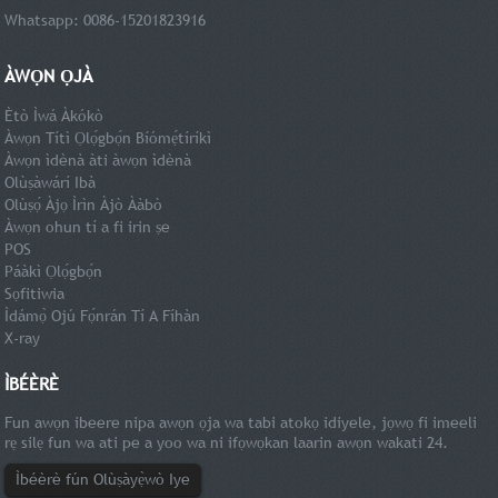
Whatsapp: 0086-15201823916
ÀWỌN ỌJÀ
Ètò Ìwá Àkókò
Àwọn Títì Ọlọ́gbọ́n Bíómẹ́tíríkì
Àwọn ìdènà àti àwọn ìdènà
Olùṣàwárí Ibà
Olùṣọ́ Àjọ Ìrìn Àjò Ààbò
Àwọn ohun tí a fi irin ṣe
POS
Páàkì Ọlọ́gbọ́n
Sọfitiwia
Ìdámọ̀ Ojú Fọ́nrán Tí A Fíhàn
X-ray
ÌBÉÈRÈ
Fun awọn ibeere nipa awọn ọja wa tabi atokọ idiyele, jọwọ fi imeeli
rẹ silẹ fun wa ati pe a yoo wa ni ifọwọkan laarin awọn wakati 24.
Ìbéèrè fún Olùṣàyẹ̀wò Iye