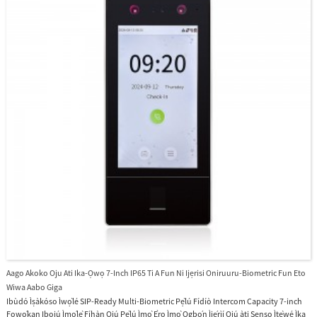
Aago Akoko Oju Ati Ika-Ọwọ 7-Inch IP65 Ti A Fun Ni Ijẹrisi Oniruuru-Biometric Fun Eto
Wiwa Aabo Giga
Ibùdó Ìṣàkóso Ìwọ̀lé SIP-Ready Multi-Biometric Pẹ̀lú Fídíò Intercom Capacity 7-inch
Fọwọ́kan Ibojú Ìmọ́lẹ̀ Fíhàn Ojú Pẹ̀lú Ìmọ̀ Ẹ̀rọ Ìmọ̀ Ọgbọ́n Ìjẹ́rìí Ojú àti Sensọ Ìtẹ̀wé Ìka