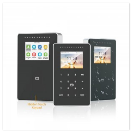
ọgbọ́n àti kọ̀ǹpútà tuntun...