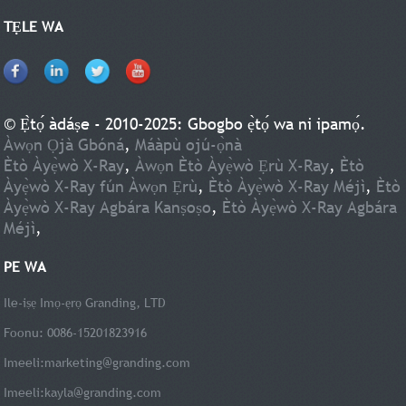
TẸLE WA
© Ẹ̀tọ́ àdáṣe - 2010-2025: Gbogbo ẹ̀tọ́ wa ni ipamọ́.
Àwọn Ọjà Gbóná
,
Máàpù ojú-ọ̀nà
Ètò Àyẹ̀wò X-Ray
,
Àwọn Ètò Àyẹ̀wò Ẹrù X-Ray
,
Ètò
Àyẹ̀wò X-Ray fún Àwọn Ẹrù
,
Ètò Àyẹ̀wò X-Ray Méjì
,
Ètò
Àyẹ̀wò X-Ray Agbára Kanṣoṣo
,
Ètò Àyẹ̀wò X-Ray Agbára
Méjì
,
PE WA
Ile-iṣẹ Imọ-ẹrọ Granding, LTD
Foonu: 0086-15201823916
Imeeli:
marketing@granding.com
Imeeli:
kayla@granding.com