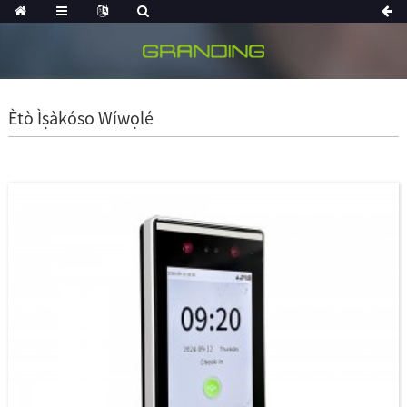
Ètò Ìṣàkóso Wíwọlé