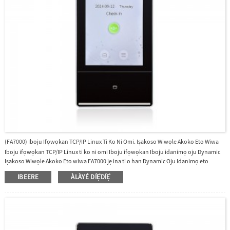
(FA7000) Iboju Ifọwọkan TCP/IP Linux Ti Ko Ni Omi. Iṣakoso Wiwọle Akoko Eto Wiwa
Iboju ifọwọkan TCP/IP Linux ti ko ni omi Iboju ifọwọkan Iboju idanimọ oju Dynamic
Iṣakoso Wiwọle Akoko Eto wiwa FA7000 jẹ ina ti o han Dynamic Oju Idanimọ eto
iṣakoso iwọle Pẹlu iboju ifọwọkan awọ TFT 7 inch, agbara oju 10,000, awọn kaadi
IBEERE
ÀLÀYÉ DÍẸ̀DÍẸ̀
50,000 (boṣewa), ọrọ igbaniwọle 10,000, awọn akọọlẹ 300,000, Eto iṣiṣẹ Linux, A pese
sọfitiwia ọfẹ ati SDK.