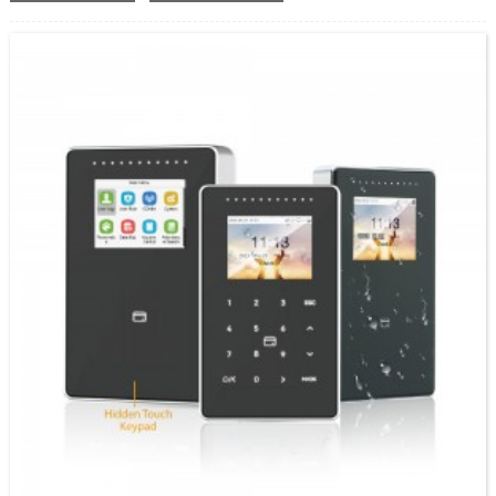
la'aanta leh oo leh Shaashad 4 Inji ah Hordhac: FA4000-keena waa OEM SpeedFace
V4L Pro, nooca wejiga iyo kaarka. Taxanaha SpeedFace-V4L Pro wuxuu adeegsadaa
algorithms-ka aqoonsiga wejiga ee injineerinka caqliga leh iyo muuqaalkii ugu
dambeeyay ee kumbuyuutarka...