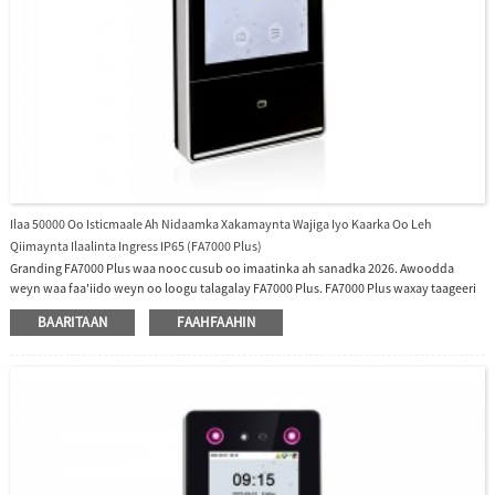
Ilaa 50000 Oo Isticmaale Ah Nidaamka Xakamaynta Wajiga Iyo Kaarka Oo Leh
Qiimaynta Ilaalinta Ingress IP65 (FA7000 Plus)
Granding FA7000 Plus waa nooc cusub oo imaatinka ah sanadka 2026. Awoodda
weyn waa faa'iido weyn oo loogu talagalay FA7000 Plus. FA7000 Plus waxay taageeri
kartaa ilaa 50000 oo isticmaale ah Wajiyada Awoodda Weyn iyo Nidaamka
BAARITAAN
FAAHFAAHIN
Xakamaynta Helitaanka Kaararka 50000 Iyada oo leh Qiimaynta Ilaalinta Ingress IP65,
waa nooc biyuhu aanay biyuhu ka soo gelin cimiladana aanay ka soo bixin, oo u
adkaysta boodhka, oo ku habboon shaqaalaha bannaanka ee saacadaha shaqada
soo gala iyo kuwa shaqada joojiya.