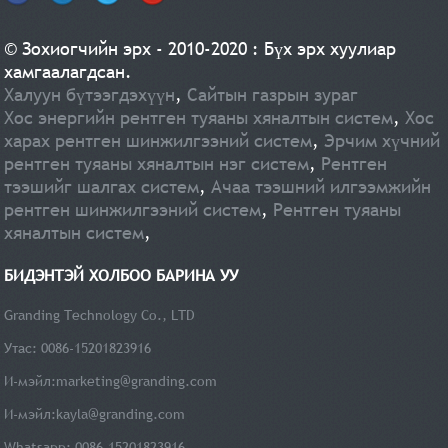
© Зохиогчийн эрх - 2010-2020 : Бүх эрх хуулиар
хамгаалагдсан.
Халуун бүтээгдэхүүн
,
Сайтын газрын зураг
Хос энергийн рентген туяаны хяналтын систем
,
Хос
харах рентген шинжилгээний систем
,
Эрчим хүчний
рентген туяаны хяналтын нэг систем
,
Рентген
тээшийг шалгах систем
,
Ачаа тээшний илгээмжийн
рентген шинжилгээний систем
,
Рентген туяаны
хяналтын систем
,
БИДЭНТЭЙ ХОЛБОО БАРИНА УУ
Granding Technology Co., LTD
Утас: 0086-15201823916
И-мэйл:
marketing@granding.com
И-мэйл:
kayla@granding.com
Whatsapp: 0086-15201823916