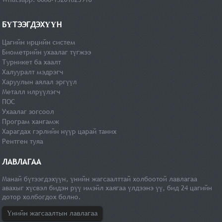
БҮТЭЭГДЭХҮҮН
Цагийн ирцийн систем
Биометрийн ухаалаг түгжээ
Турникет ба хаалт
Халууралт мэдрэгч
Харуулын аялал эргүүл
Металл илрүүлэгч
ПОС
Ухаалаг зогсоол
Програм хангамж
Харагдах гэрлийн нүүр царай таних
Рентген туяа
ЛАВЛАГАА
Манай бүтээгдэхүүн, үнийн жагсаалттай холбоотой лавлагаа
авахыг хүсвэл бидэн рүү имэйл хаягаа үлдээнэ үү, бид 24 цагийн
дотор холбогдох болно.
Үнийн жагсаалтын лавлагаа