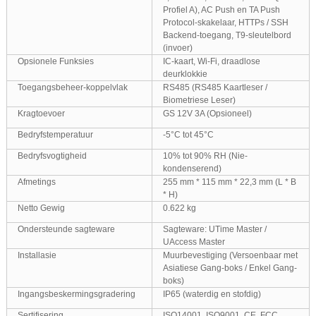
Profiel A), AC Push en TA Push
Protocol-skakelaar, HTTPs / SSH
Backend-toegang, T9-sleutelbord
(invoer)
Opsionele Funksies
IC-kaart, Wi-Fi, draadlose
deurklokkie
Toegangsbeheer-koppelvlak
RS485 (RS485 Kaartleser /
Biometriese Leser)
Kragtoevoer
GS 12V 3A (Opsioneel)
Bedryfstemperatuur
-5°C tot 45°C
Bedryfsvogtigheid
10% tot 90% RH (Nie-
kondenserend)
Afmetings
255 mm * 115 mm * 22,3 mm (L * B
* H)
Netto Gewig
0.622 kg
Ondersteunde sagteware
Sagteware: UTime Master /
UAccess Master
Installasie
Muurbevestiging (Versoenbaar met
Asiatiese Gang-boks / Enkel Gang-
boks)
Ingangsbeskermingsgradering
IP65 (waterdig en stofdig)
Sertifisering
ISO14001, ISO9001, CE, FCC,