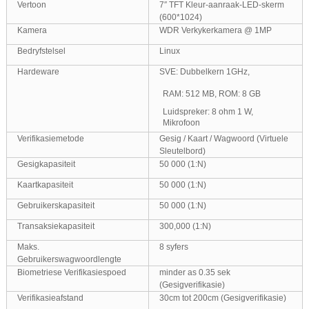
Vertoon
7″ TFT Kleur-aanraak-LED-skerm
(600*1024)
Kamera
WDR Verkykerkamera @ 1MP
Bedryfstelsel
Linux
Hardeware
SVE: Dubbelkern 1GHz,
RAM: 512 MB, ROM: 8 GB
Luidspreker: 8 ohm 1 W,
Mikrofoon
Verifikasiemetode
Gesig / Kaart / Wagwoord (Virtuele
Sleutelbord)
Gesigkapasiteit
50 000 (1:N)
Kaartkapasiteit
50 000 (1:N)
Gebruikerskapasiteit
50 000 (1:N)
Transaksiekapasiteit
300,000 (1:N)
Maks.
8 syfers
Gebruikerswagwoordlengte
Biometriese Verifikasiespoed
minder as 0.35 sek
(Gesigverifikasie)
Verifikasieafstand
30cm tot 200cm (Gesigverifikasie)