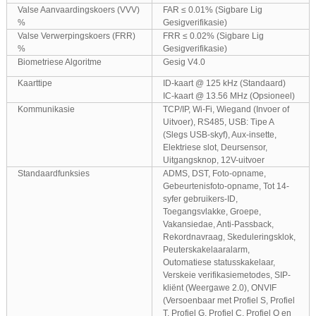
Valse Aanvaardingskoers (VVV)
FAR ≤ 0.01% (Sigbare Lig
%
Gesigverifikasie)
Valse Verwerpingskoers (FRR)
FRR ≤ 0.02% (Sigbare Lig
%
Gesigverifikasie)
Biometriese Algoritme
Gesig V4.0
Kaarttipe
ID-kaart @ 125 kHz (Standaard)
IC-kaart @ 13.56 MHz (Opsioneel)
Kommunikasie
TCP/IP, Wi-Fi, Wiegand (Invoer of
Uitvoer), RS485, USB: Tipe A
(Slegs USB-skyf), Aux-insette,
Elektriese slot, Deursensor,
Uitgangsknop, 12V-uitvoer
Standaardfunksies
ADMS, DST, Foto-opname,
Gebeurtenisfoto-opname, Tot 14-
syfer gebruikers-ID,
Toegangsvlakke, Groepe,
Vakansiedae, Anti-Passback,
Rekordnavraag, Skeduleringsklok,
Peuterskakelaaralarm,
Outomatiese statusskakelaar,
Verskeie verifikasiemetodes, SIP-
kliënt (Weergawe 2.0), ONVIF
(Versoenbaar met Profiel S, Profiel
T, Profiel G, Profiel C, Profiel Q en