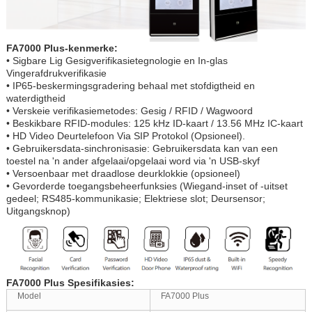
FA7000 Plus-kenmerke:
• Sigbare Lig Gesigverifikasietegnologie en In-glas
Vingerafdrukverifikasie
• IP65-beskermingsgradering behaal met stofdigtheid en
waterdigtheid
• Verskeie verifikasiemetodes: Gesig / RFID / Wagwoord
• Beskikbare RFID-modules: 125 kHz ID-kaart / 13.56 MHz IC-kaart
• HD Video Deurtelefoon Via SIP Protokol (Opsioneel).
• Gebruikersdata-sinchronisasie: Gebruikersdata kan van een
toestel na 'n ander afgelaai/opgelaai word via 'n USB-skyf
• Versoenbaar met draadlose deurklokkie (opsioneel)
• Gevorderde toegangsbeheerfunksies (Wiegand-inset of -uitset
gedeel; RS485-kommunikasie; Elektriese slot; Deursensor;
Uitgangsknop)
FA7000 Plus Spesifikasies:
Model
FA7000 Plus