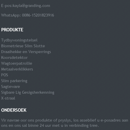
E-pos:
kayla@granding.com
WhatsApp: 0086-15201823916
PRODUKTE
Tydbywoningstelsel
Biometriese Slim Slotte
Draaihekke en Versperrings
Koorsdetektor
Wagtoerpatrollie
Metaalverklikkers
POS
Slim parkering
Sagteware
Sigbare Lig Gesigsherkenning
X-straal
ONDERSOEK
Vir navrae oor ons produkte of pryslys, los asseblief u e-posadres aan
ons en ons sal binne 24 uur met u in verbinding tree.