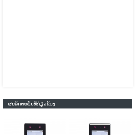
ຜະລິດຕະພັນທີ່ກ່ຽວຂ້ອງ