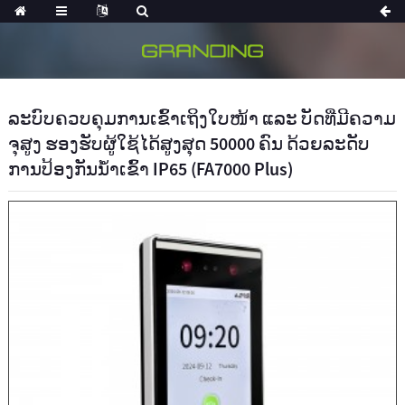
ລະບົບຄວບຄຸມການເຂົ້າເຖິງໃບໜ້າ ແລະ ບັດທີ່ມີຄວາມ
ຈຸສູງ ຮອງຮັບຜູ້ໃຊ້ໄດ້ສູງສຸດ 50000 ຄົນ ດ້ວຍລະດັບ
ການປ້ອງກັນນ້ຳເຂົ້າ IP65 (FA7000 Plus)