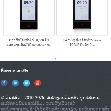
ຮອງຮັບໃບໜ້າໄດ້ 50,000 ໃບ
(FA7000) ໜ້າຈໍສຳຜັດ Linux
ແລະ ລາຍນິ້ວມືໄດ້ 50,000 ລາຍ...
TCP/IP ກັນນ້ຳ D ...
ຕິດຕາມພວກເຮົາ
© ລິຂະສິດ - 2010-2025: ສະຫງວນລິຂະສິດທຸກປະການ.
ຜະລິດຕະພັນຍອດນິຍົມ
,
ແຜນຜັງເວັບໄຊທ໌
ລະບົບກວດສອບລັງສີເອັກສ໌ພະລັງງານດຽວ
,
ລະບົບກວດກາລັງ