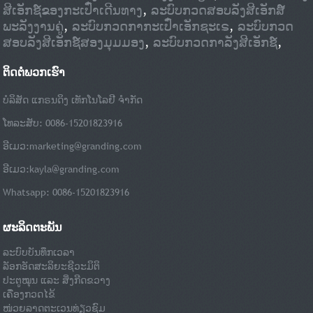
ສີເອັກຊ໌ຂອງກະເປົ໋າເດີນທາງ
,
ລະບົບກວດສອບລັງສີເອັກສ໌
ພະລັງງານຄູ່
,
ລະບົບກວດກາກະເປົ໋າເອັກຊະເຣ
,
ລະບົບກວດ
ສອບລັງສີເອັກຊ໌ສອງມຸມມອງ
,
ລະບົບກວດກາລັງສີເອັກຊ໌
,
ຕິດຕໍ່ພວກເຮົາ
ບໍລິສັດ ແກຣນດິງ ເທັກໂນໂລຢີ ຈຳກັດ
ໂທລະສັບ: 0086-15201823916
ອີເມວ:
marketing@granding.com
ອີເມວ:
kayla@granding.com
Whatsapp: 0086-15201823916
ຜະລິດຕະພັນ
ລະບົບບັນທຶກເວລາ
ລັອກອັດສະລິຍະຊີວະມິຕິ
ປະຕູໝຸນ ແລະ ສິ່ງກີດຂວາງ
ເຄື່ອງກວດໄຂ້
ໜ່ວຍລາດຕະເວນທ່ຽວຊົມ