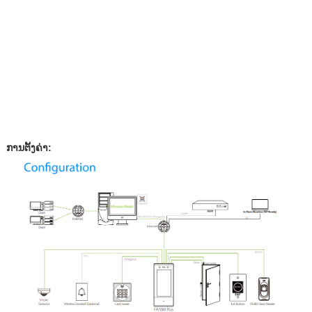
ການຕັ້ງຄ່າ: