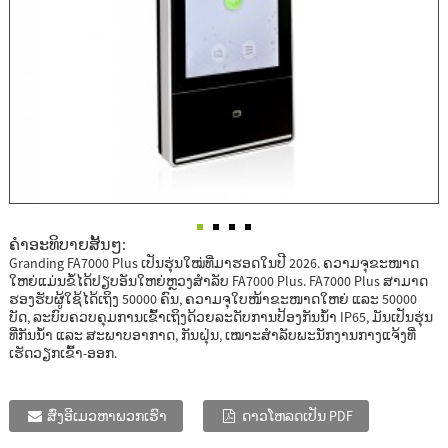
ຄໍາອະທິບາຍສັ້ນໆ:
Granding FA7000 Plus ເປັນຮຸ່ນໃໝ່ທີ່ມາຮອດໃນປີ 2026. ຄວາມຈຸຂະໜາດ
ໃຫຍ່ແມ່ນຂໍ້ໄດ້ປຽບອັນໃຫຍ່ຫຼວງສຳລັບ FA7000 Plus. FA7000 Plus ສາມາດ
ຮອງຮັບຜູ້ໃຊ້ໄດ້ເຖິງ 50000 ຄົນ, ຄວາມຈຸໃບໜ້າຂະໜາດໃຫຍ່ ແລະ 50000
ບັດ, ລະບົບຄວບຄຸມການເຂົ້າເຖິງດ້ວຍລະດັບການປ້ອງກັນນ້ຳ IP65, ມັນເປັນຮຸ່ນ
ທີ່ກັນນ້ຳ ແລະ ສະພາບອາກາດ, ກັນຝຸ່ນ, ເໝາະສຳລັບພະນັກງານກາງແຈ້ງທີ່
ເຮັດວຽກເຂົ້າ-ອອກ.
ສົ່ງອີເມວຫາພວກເຮົາ
ດາວໂຫລດເປັນ PDF