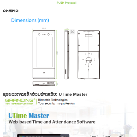
ຂະໜາດ:
ຊອບແວການເຂົ້າຮ່ວມຜ່ານເວັບ: UTime Master