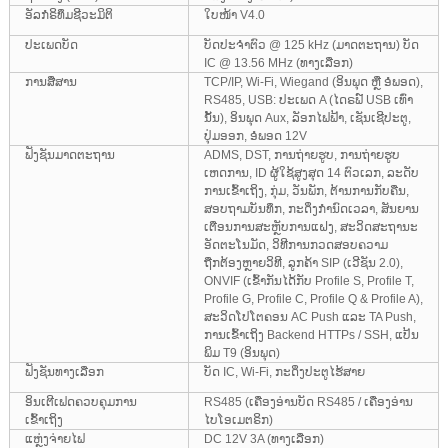
ອັລກໍຣິທຶມຊີວະມິຕິ
ໃບໜ້າ V4.0
ປະເພດບັດ
ບັດປະຈຳຕົວ @ 125 kHz (ມາດຕະຖານ) ບັດ
IC @ 13.56 MHz (ທາງເລືອກ)
ການສື່ສານ
TCP/IP, Wi-Fi, Wiegand (ອິນພຸດ ຫຼື ອໍພອດ),
RS485, USB: ປະເພດ A (ໄດຣຟ໌ USB ເທົ່າ
ນັ້ນ), ອິນພຸດ Aux, ລັອກໄຟຟ້າ, ເຊັນເຊີປະຕູ,
ປຸ່ມອອກ, ອໍພອດ 12V
ຟັງຊັນມາດຕະຖານ
ADMS, DST, ການຖ່າຍຮູບ, ການຖ່າຍຮູບ
ເຫດການ, ID ຜູ້ໃຊ້ສູງສຸດ 14 ຕົວເລກ, ລະດັບ
ການເຂົ້າເຖິງ, ກຸ່ມ, ວັນພັກ, ຕ້ານການກັບຄືນ,
ສອບຖາມບັນທຶກ, ກະດິ່ງກຳນົດເວລາ, ສັນຍານ
ເຕືອນການສະຫຼັບການແຝງ, ສະວິດສະຖານະ
ອັດຕະໂນມັດ, ວິທີການກວດສອບຄວາມ
ຖືກຕ້ອງຫຼາຍວິທີ, ລູກຄ້າ SIP (ເວີຊັນ 2.0),
ONVIF (ເຂົ້າກັນໄດ້ກັບ Profile S, Profile T,
Profile G, Profile C, Profile Q & Profile A),
ສະວິດໂປໂຕຄອນ AC Push ແລະ TA Push,
ການເຂົ້າເຖິງ Backend HTTPs / SSH, ແປ້ນ
ພິມ T9 (ອິນພຸດ)
ຟັງຊັນທາງເລືອກ
ບັດ IC, Wi-Fi, ກະດິ່ງປະຕູໄຮ້ສາຍ
ອິນເຕີເຟດຄວບຄຸມການ
RS485 (ເຄື່ອງອ່ານບັດ RS485 / ເຄື່ອງອ່ານ
ເຂົ້າເຖິງ
ໄບໂອເມຕຣິກ)
ແຫຼ່ງຈ່າຍໄຟ
DC 12V 3A (ທາງເລືອກ)