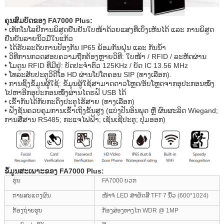
ຄຸນສົມບັດຂອງ FA7000 Plus:
• ເທັກໂນໂລຢີການພິສູດຢືນຢັນໃບໜ້າດ້ວຍແສງທີ່ເບິ່ງເຫັນໄດ້ ແລະ ການພິສູດ
ຢືນຢັນລາຍນິ້ວມືໃນແກ້ວ
• ໄດ້ຮັບລະດັບການປ້ອງກັນ IP65 ພ້ອມກັນຝຸ່ນ ແລະ ກັນນ້ຳ
• ວິທີການກວດສອບຄວາມຖືກຕ້ອງຫຼາຍວິທີ: ໃບໜ້າ / RFID / ລະຫັດຜ່ານ
• ໂມດູນ RFID ທີ່ມີຢູ່: ບັດປະຈຳຕົວ 125KHz / ບັດ IC 13.56 MHz
• ໂທລະສັບປະຕູວິດີໂອ HD ຜ່ານໂປໂຕຄອນ SIP (ທາງເລືອກ).
• ການຊິ້ງຂໍ້ມູນຜູ້ໃຊ້: ຂໍ້ມູນຜູ້ໃຊ້ສາມາດດາວໂຫຼດ/ອັບໂຫຼດຈາກອຸປະກອນໜຶ່ງ
ໄປຫາອີກອຸປະກອນໜຶ່ງຜ່ານໄດຣຟ໌ USB ໄດ້
• ເຂົ້າກັນໄດ້ກັບກະດິ່ງປະຕູໄຮ້ສາຍ (ທາງເລືອກ)
• ຟັງຊັນຄວບຄຸມການເຂົ້າເຖິງຂັ້ນສູງ (ແບ່ງປັນອິນພຸດ ຫຼື ຜົນຜະລິດ Wiegand;
ການສື່ສານ RS485; ກະແຈໄຟຟ້າ; ເຊັນເຊີປະຕູ; ປຸ່ມອອກ)
ຂໍ້ມູນສະເພາະຂອງ FA7000 Plus:
ຮຸ່ນ
FA7000 ບວກ
ການສະແດງຜົນ
ໜ້າຈໍ LED ສຳຜັດສີ TFT 7 ນິ້ວ (600*1024)
ກ້ອງຖ່າຍຮູບ
ກ້ອງສ່ອງທາງໄກ WDR @ 1MP