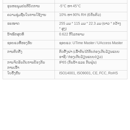
ອຸນຫະພູມປະຕິບັດການ
-5°C ຫາ 45°C
ຄວາມຊຸ່ມຊື່ນໃນການໃຊ້ງານ
10% ຫາ 90% RH (ບໍ່ກັ່ນຕົວ)
ຂະໜາດ
255 ມມ * 115 ມມ * 22.3 ມມ (ຍາວ * ກວ້າງ
* ສູງ)
ນ້ຳໜັກສຸດທິ
0.622 ກິໂລກຣາມ
ຊອບແວທີ່ຮອງຮັບ
ຊອບແວ: UTime Master / UAccess Master
ການຕິດຕັ້ງ
ຕິດຕັ້ງຝາ (ເຂົ້າກັນໄດ້ກັບກ່ອງເກັບມ້ຽນແບບ
ອາຊີ / ກ່ອງເກັບມ້ຽນແບບດ່ຽວ)
ການຈັດອັນດັບການປ້ອງກັນ
IP65 (ກັນນ້ຳ ແລະ ກັນຝຸ່ນ)
ການເຂົ້າ
ໃບຢັ້ງຢືນ
ISO14001, ISO9001, CE, FCC, RoHS