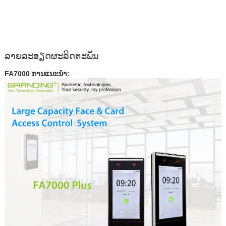
ລາຍລະອຽດຜະລິດຕະພັນ
FA7000 ການແນະນຳ: