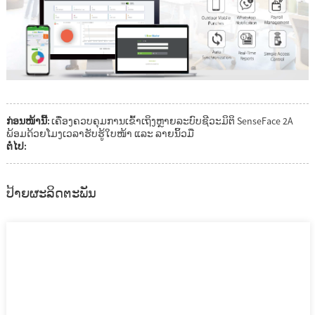
ກ່ອນໜ້ານີ້:
ເຄື່ອງຄວບຄຸມການເຂົ້າເຖິງຫຼາຍລະບົບຊີວະມິຕິ SenseFace 2A
ພ້ອມດ້ວຍໂມງເວລາຮັບຮູ້ໃບໜ້າ ແລະ ລາຍນິ້ວມື
ຕໍ່ໄປ:
ປ້າຍຜະລິດຕະພັນ