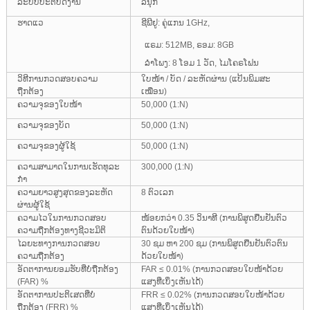
ລະບົບປະຕິບັດງານ
ລີນຸກ
ຮາດແວ
ຊີພີຢູ: ຄູ່ແກນ 1GHz,
ແຣມ: 512MB, ຣອມ: 8GB
ລຳໂພງ: 8 ໂອມ 1 ວັດ, ໄມໂຄຣໂຟນ
ວິທີການກວດສອບຄວາມ
ໃບໜ້າ / ບັດ / ລະຫັດຜ່ານ (ແປ້ນພິມສະ
ຖືກຕ້ອງ
ເໝືອນ)
ຄວາມຈຸຂອງໃບໜ້າ
50,000 (1:N)
ຄວາມຈຸຂອງບັດ
50,000 (1:N)
ຄວາມຈຸຂອງຜູ້ໃຊ້
50,000 (1:N)
ຄວາມສາມາດໃນການເຮັດທຸລະ
300,000 (1:N)
ກຳ
ຄວາມຍາວສູງສຸດຂອງລະຫັດ
8 ຕົວເລກ
ຜ່ານຜູ້ໃຊ້
ຄວາມໄວໃນການກວດສອບ
ໜ້ອຍກວ່າ 0.35 ວິນາທີ (ການພິສູດຢືນຢັນຕົວ
ຄວາມຖືກຕ້ອງທາງຊີວະມິຕິ
ຕົນດ້ວຍໃບໜ້າ)
ໄລຍະທາງການກວດສອບ
30 ຊມ ຫາ 200 ຊມ (ການພິສູດຢືນຢັນຕົວຕົນ
ຄວາມຖືກຕ້ອງ
ດ້ວຍໃບໜ້າ)
ອັດຕາການຍອມຮັບທີ່ບໍ່ຖືກຕ້ອງ
FAR ≤ 0.01% (ການກວດສອບໃບໜ້າດ້ວຍ
(FAR) %
ແສງທີ່ເບິ່ງເຫັນໄດ້)
ອັດຕາການປະຕິເສດທີ່ບໍ່
FRR ≤ 0.02% (ການກວດສອບໃບໜ້າດ້ວຍ
ຖືກຕ້ອງ (FRR) %
ແສງທີ່ເບິ່ງເຫັນໄດ້)