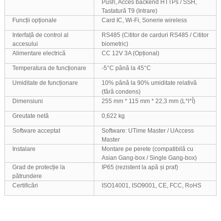
Push, Acces backend HTTPs / SSH,
Tastatură T9 (Intrare)
Funcții opționale
Card IC, Wi-Fi, Sonerie wireless
Interfață de control al
RS485 (Cititor de carduri RS485 / Cititor
accesului
biometric)
Alimentare electrică
CC 12V 3A (Opțional)
Temperatura de funcționare
-5°C până la 45°C
Umiditate de funcționare
10% până la 90% umiditate relativă
(fără condens)
Dimensiuni
255 mm * 115 mm * 22,3 mm (L*l*Î)
Greutate netă
0,622 kg
Software acceptat
Software: UTime Master / UAccess
Master
Instalare
Montare pe perete (compatibilă cu
Asian Gang-box / Single Gang-box)
Grad de protecție la
IP65 (rezistent la apă și praf)
pătrundere
Certificări
ISO14001, ISO9001, CE, FCC, RoHS