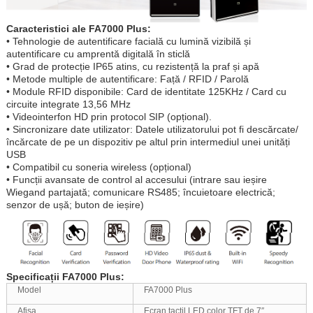
Caracteristici ale FA7000 Plus:
• Tehnologie de autentificare facială cu lumină vizibilă și
autentificare cu amprentă digitală în sticlă
• Grad de protecție IP65 atins, cu rezistență la praf și apă
• Metode multiple de autentificare: Față / RFID / Parolă
• Module RFID disponibile: Card de identitate 125KHz / Card cu
circuite integrate 13,56 MHz
• Videointerfon HD prin protocol SIP (opțional).
• Sincronizare date utilizator: Datele utilizatorului pot fi descărcate/
încărcate de pe un dispozitiv pe altul prin intermediul unei unități
USB
• Compatibil cu soneria wireless (opțional)
• Funcții avansate de control al accesului (intrare sau ieșire
Wiegand partajată; comunicare RS485; încuietoare electrică;
senzor de ușă; buton de ieșire)
Specificații FA7000 Plus:
Model
FA7000 Plus
Afişa
Ecran tactil LED color TFT de 7″