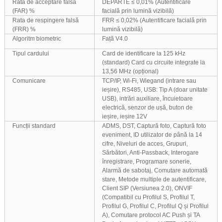
Rata de acceptare falsă
DEPARTE ≤ 0,01% (Autentificare
(FAR) %
facială prin lumină vizibilă)
Rata de respingere falsă
FRR ≤ 0,02% (Autentificare facială prin
(FRR) %
lumină vizibilă)
Algoritm biometric
Față V4.0
Tipul cardului
Card de identificare la 125 kHz
(standard) Card cu circuite integrate la
13,56 MHz (opțional)
Comunicare
TCP/IP, Wi-Fi, Wiegand (intrare sau
ieșire), RS485, USB: Tip A (doar unitate
USB), intrări auxiliare, încuietoare
electrică, senzor de ușă, buton de
ieșire, ieșire 12V
Funcții standard
ADMS, DST, Captură foto, Captură foto
eveniment, ID utilizator de până la 14
cifre, Niveluri de acces, Grupuri,
Sărbători, Anti-Passback, Interogare
înregistrare, Programare sonerie,
Alarmă de sabotaj, Comutare automată
stare, Metode multiple de autentificare,
Client SIP (Versiunea 2.0), ONVIF
(Compatibil cu Profilul S, Profilul T,
Profilul G, Profilul C, Profilul Q și Profilul
A), Comutare protocol AC Push și TA