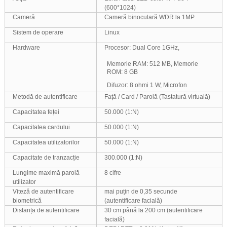
(600*1024)
Cameră
Cameră binoculară WDR la 1MP
Sistem de operare
Linux
Hardware
Procesor: Dual Core 1GHz,
Memorie RAM: 512 MB, Memorie
ROM: 8 GB
Difuzor: 8 ohmi 1 W, Microfon
Metodă de autentificare
Față / Card / Parolă (Tastatură virtuală)
Capacitatea feței
50.000 (1:N)
Capacitatea cardului
50.000 (1:N)
Capacitatea utilizatorilor
50.000 (1:N)
Capacitate de tranzacție
300.000 (1:N)
Lungime maximă parolă
8 cifre
utilizator
Viteză de autentificare
mai puțin de 0,35 secunde
biometrică
(autentificare facială)
Distanța de autentificare
30 cm până la 200 cm (autentificare
facială)