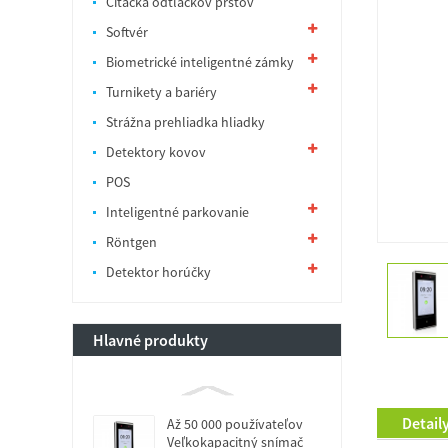
Čítačka odtlačkov prstov
Softvér
Biometrické inteligentné zámky
Turnikety a bariéry
Strážna prehliadka hliadky
Detektory kovov
POS
Inteligentné parkovanie
Röntgen
Detektor horúčky
Hlavné produkty
Detail
Až 50 000 používateľov
Veľkokapacitný snímač