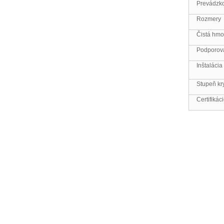
Prevádzko
Rozmery
Čistá hmo
Podporova
Inštalácia
Stupeň kry
Certifikác