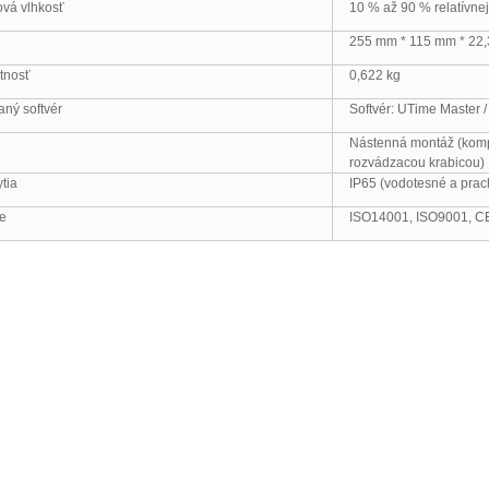
vá vlhkosť
10 % až 90 % relatívnej
255 mm * 115 mm * 22
tnosť
0,622 kg
ný softvér
Softvér: UTime Master 
Nástenná montáž (kompa
rozvádzacou krabicou)
tia
IP65 (vodotesné a prac
ie
ISO14001, ISO9001, C