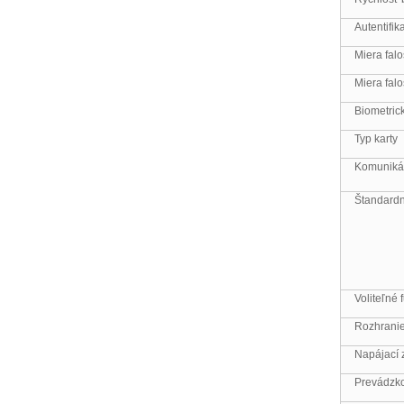
Autentifi
Miera fal
Miera fal
Biometric
Typ karty
Komuniká
Štandardn
Voliteľné 
Rozhranie
Napájací 
Prevádzko