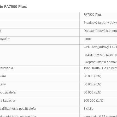
ie FA7000 Plus:
FA7000 Plus
7-palcový farebný doty
t
Ďalekohľadová kamera
 systém
Linux
CPU: Dvojjadrový 1 GH
RAM: 512 MB, ROM: 8
Reproduktor: 8 ohmov 
verovania
Tvár / Karta / Heslo (vi
tváre
50 000 (1:N)
arty
50 000 (1:N)
používateľa
50 000 (1:N)
á kapacita
300 000 (1:N)
 dĺžka hesla používateľa
8 číslic
biometrického overovania
menej ako 0,35 sekundy