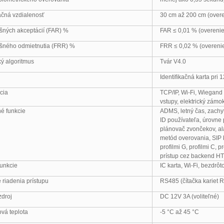
kačná vzdialenosť
30 cm až 200 cm (overe
ošných akceptácií (FAR) %
FAR ≤ 0,01 % (overenie 
ošného odmietnutia (FRR) %
FRR ≤ 0,02 % (overenie 
ký algoritmus
Tvár V4.0
Identifikačná karta pri 
cia
TCP/IP, Wi-Fi, Wiegand 
vstupy, elektrický zámok
é funkcie
ADMS, letný čas, zachytá
ID používateľa, úrovne 
plánovač zvončekov, al
metód overovania, SIP kl
profilmi G, profilmi C, 
prístup cez backend HT
funkcie
IC karta, Wi-Fi, bezdrô
 riadenia prístupu
RS485 (čítačka kariet R
zdroj
DC 12V 3A (voliteľné)
vá teplota
-5 °C až 45 °C