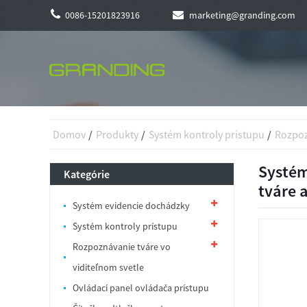
0086-15201823916
marketing@granding.com
Domov
Produkty
Systém kontroly prístupu
Rozpoz
Systém
Kategórie
tváre a
Systém evidencie dochádzky
Systém kontroly prístupu
Rozpoznávanie tváre vo
viditeľnom svetle
Ovládací panel ovládača prístupu