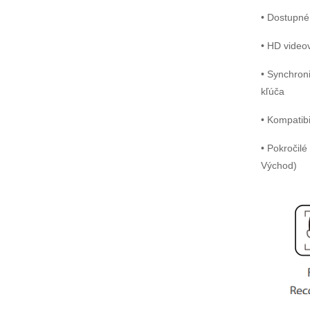
• Dostupné
• HD videov
• Synchron
kľúča
• Kompatib
• Pokročilé
Východ)