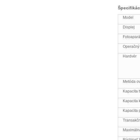
Špecifikác
Model
Displej
Fotoapará
Operačný
Hardvér
Metóda o
Kapacita 
Kapacita k
Kapacita 
Transakčn
Maximálna
Rýchlosť 