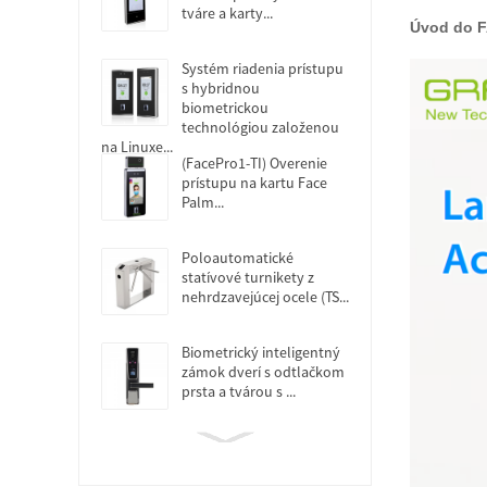
tváre a karty...
Úvod do F
Systém riadenia prístupu
s hybridnou
biometrickou
technológiou založenou
na Linuxe...
(FacePro1-TI) Overenie
prístupu na kartu Face
Palm...
Poloautomatické
statívové turnikety z
nehrdzavejúcej ocele (TS...
Biometrický inteligentný
zámok dverí s odtlačkom
prsta a tvárou s ...
Systém dochádzky s
odtlačkom prsta Palm
Access Control...