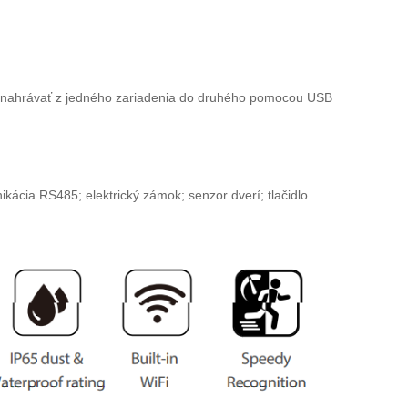
ať/nahrávať z jedného zariadenia do druhého pomocou USB
ikácia RS485; elektrický zámok; senzor dverí; tlačidlo