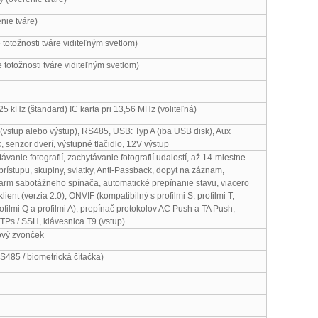
nie tváre)
totožnosti tváre viditeľným svetlom)
totožnosti tváre viditeľným svetlom)
125 kHz (štandard) IC karta pri 13,56 MHz (voliteľná)
(vstup alebo výstup), RS485, USB: Typ A (iba USB disk), Aux
, senzor dverí, výstupné tlačidlo, 12V výstup
vanie fotografií, zachytávanie fotografií udalostí, až 14-miestne
prístupu, skupiny, sviatky, Anti-Passback, dopyt na záznam,
arm sabotážneho spínača, automatické prepínanie stavu, viacero
ient (verzia 2.0), ONVIF (kompatibilný s profilmi S, profilmi T,
profilmi Q a profilmi A), prepínač protokolov AC Push a TA Push,
TPs / SSH, klávesnica T9 (vstup)
tový zvonček
S485 / biometrická čítačka)