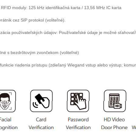
 RFID moduly: 125 kHz identifikačná karta / 13,56 MHz IC karta
rátnik cez SIP protokol (voliteľné).
izácia používateľských údajov: Používateľské údaje je možné sťahov
ilné s bezdrôtovým zvončekom (voliteľné)
 funkcie riadenia prístupu (zdieľaný Wiegand vstup alebo výstup; komun