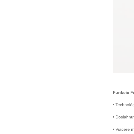
Ochranné vybavenie
odtlačkov prstov Strážca
prehliadky...
Funkcie F
• Technológ
• Dosiahnu
• Viaceré m