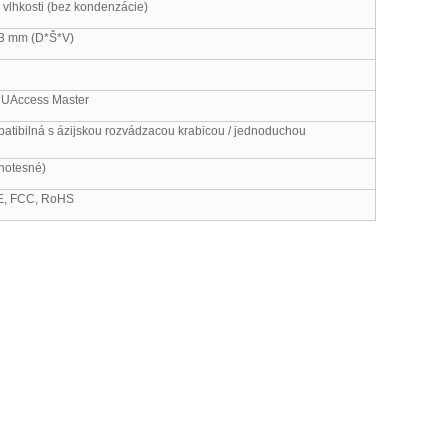
 vlhkosti (bez kondenzácie)
,3 mm (D*Š*V)
/ UAccess Master
tibilná s ázijskou rozvádzacou krabicou / jednoduchou
hotesné)
E, FCC, RoHS