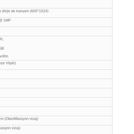
ap dirije ak manyen (600*1024)
 @ 1MP
z,
GB
wofòn
vye Vityèl)
 (Otantifikasyon vizaj)
kasyon vizaj)