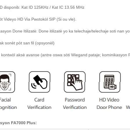
ID disponib: Kat ID 125KHz / Kat IC 13.56 MHz
òt Videyo HD Via Pwotokòl SIP (Si ou vle).
asyon Done Itilizatè: Done itilizatè yo ka telechaje/telechaje soti nan 
ak sonèt pòt san fil (opsyonèl)
 kontwòl aksè avanse (antre oswa sòti Wiegand pataje; kominikasyon RS
asyon FA7000 Plus: