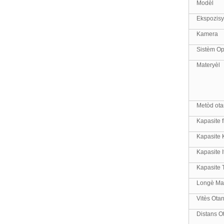
Modèl
Ekspozis
Kamera
Sistèm O
Materyèl
Metòd ota
Kapasite f
Kapasite 
Kapasite It
Kapasite 
Longè Mak
Vitès Otan
Distans Ot