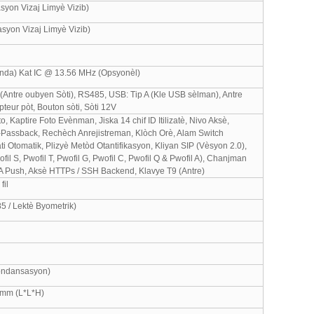
syon Vizaj Limyè Vizib)
asyon Vizaj Limyè Vizib)
anda) Kat IC @ 13.56 MHz (Opsyonèl)
 (Antre oubyen Sòti), RS485, USB: Tip A (Kle USB sèlman), Antre
pteur pòt, Bouton sòti, Sòti 12V
, Kaptire Foto Evènman, Jiska 14 chif ID Itilizatè, Nivo Aksè,
-Passback, Rechèch Anrejistreman, Klòch Orè, Alam Switch
 Otomatik, Plizyè Metòd Otantifikasyon, Kliyan SIP (Vèsyon 2.0),
il S, Pwofil T, Pwofil G, Pwofil C, Pwofil Q & Pwofil A), Chanjman
A Push, Aksè HTTPs / SSH Backend, Klavye T9 (Antre)
fil
 / Lektè Byometrik)
ondansasyon)
mm (L*L*H)