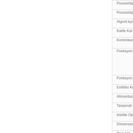
Pousantaj
Pousantaj
Algorit by
Kalite Kat
Kominika
Fonksyon
Fonksyon
Entèfas K
Alimanta
Tanperati
Imidite O
Dimansy