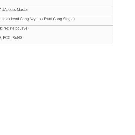
 / UAccess Master
tib ak bwat Gang Azyatik / Bwat Gang Single)
ki reziste pousyè)
E, FCC, RoHS