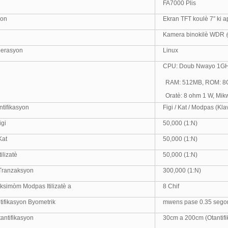
FA7000 Plis
yon
Ekran TFT koulè 7″ ki 
Kamera binokilè WDR
perasyon
Linux
CPU: Doub Nwayo 1GH
RAM: 512MB, ROM: 8
Oratè: 8 ohm 1 W, Mik
ntifikasyon
Figi / Kat / Modpas (Kla
igi
50,000 (1:N)
Kat
50,000 (1:N)
ilizatè
50,000 (1:N)
Tranzaksyon
300,000 (1:N)
simòm Modpas Itilizatè a
8 Chif
tifikasyon Byometrik
mwens pase 0.35 segonn
antifikasyon
30cm a 200cm (Otantifi