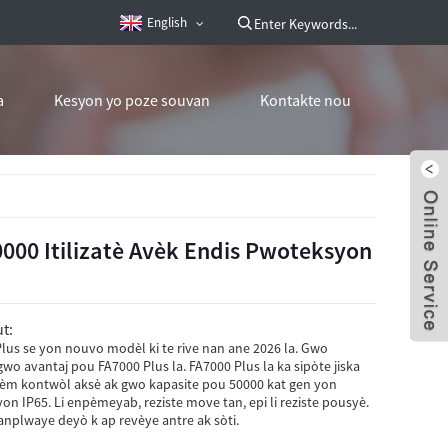
English
a
Kesyon yo poze souvan
Kontakte nou
000 Itilizatè Avèk Endis Pwoteksyon
t:
lus se yon nouvo modèl ki te rive nan ane 2026 la. Gwo
gwo avantaj pou FA7000 Plus la. FA7000 Plus la ka sipòte jiska
istèm kontwòl aksè ak gwo kapasite pou 50000 kat gen yon
 IP65. Li enpèmeyab, reziste move tan, epi li reziste pousyè.
anplwaye deyò k ap revèye antre ak sòti.