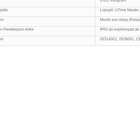
0.622 Kilogram
ipòte
Lojisyèl: UTime Master
on
Monte sou miray (Konpa
n Pwoteksyon Antre
IP65 (ki enpèmeyab ak 
on
ISO14001, ISO9001, C