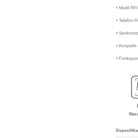
• Modil RF
• Telefòn P
• Senkroniz
• Konpatib 
• Fonksyon
Espesifik