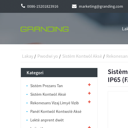
0086-15201823916
marketing@granding.com
La
Lakay
Pwodwi yo
Sistèm Kontwòl Aksè
Rekonesans
Sistèm
Kategori
IP65 (
Sistèm Prezans Tan
Sistèm Kontwòl Aksè
Rekonesans Vizaj Limyè Vizib
Panèl Kontwòl Kontwolè Aksè
Lektè anprent dwèt