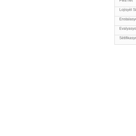
Pwa nèt
Lojisyèl S
Enstalasy
Evalyasyo
Sètifikasy