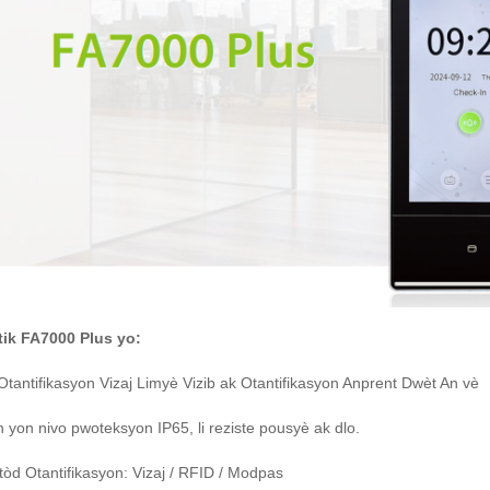
tik FA7000 Plus yo:
 Otantifikasyon Vizaj Limyè Vizib ak Otantifikasyon Anprent Dwèt An vè
an yon nivo pwoteksyon IP65, li reziste pousyè ak dlo.
tòd Otantifikasyon: Vizaj / RFID / Modpas