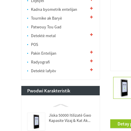
Lojisyèl
Kadna byometrik entelijan
Tournike ak Baryè
Patwouy Tou Gad
Detektè metal
POS
Pakin Entelijan
Radyografi
Detektè lafyèv
Pwodwi Karakteristik
Jiska 50000 Itilizatè Gwo
Kapasite Vizaj & Kat Ak...
Detay