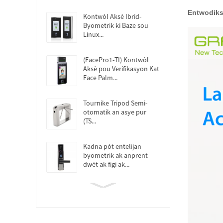
Entwodiks
Kontwòl Aksè Ibrid-
Byometrik ki Baze sou
Linux...
(FacePro1-TI) Kontwòl
Aksè pou Verifikasyon Kat
Face Palm...
Tournike Tripod Semi-
otomatik an asye pur
(TS...
Kadna pòt entelijan
byometrik ak anprent
dwèt ak figi ak...
Sistèm Kontwòl Aksè
Palm ak Anprent Dwèt...