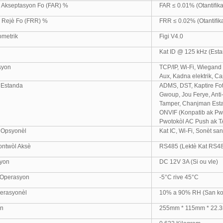
 Akseptasyon Fo (FAR) %
FAR ≤ 0.01% (Otantifika
 Rejè Fo (FRR) %
FRR ≤ 0.02% (Otantifik
ometrik
Figi V4.0
Kat ID @ 125 kHz (Est
syon
TCP/IP, Wi-Fi, Wiegand
Aux, Kadna elektrik, Ca
 Estanda
ADMS, DST, Kaptire Foto
Gwoup, Jou Ferye, Anti
Tamper, Chanjman Estati
ONVIF (Konpatib ak Pwof
Pwotokòl AC Push ak T
 Opsyonèl
Kat IC, Wi-Fi, Sonèt san 
ontwòl Aksè
RS485 (Lektè Kat RS485
syon
DC 12V 3A (Si ou vle)
 Operasyon
-5°C rive 45°C
perasyonèl
10% a 90% RH (San k
on
255mm * 115mm * 22.3