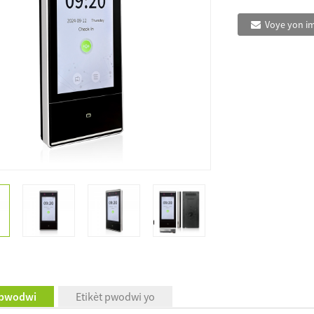
Voye yon i
 pwodwi
Etikèt pwodwi yo