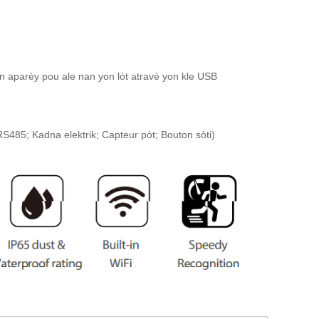
yon aparèy pou ale nan yon lòt atravè yon kle USB
485; Kadna elektrik; Capteur pòt; Bouton sòti)