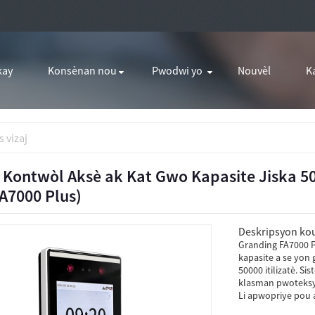
kay
Konsènan nou
Pwodwi yo
Nouvèl
K
 vizaj
 Kontwòl Aksè ak Kat Gwo Kapasite Jiska 50
FA7000 Plus)
Deskripsyon kou
Granding FA7000 P
kapasite a se yon 
50000 itilizatè. S
klasman pwoteksyon
Li apwopriye pou 