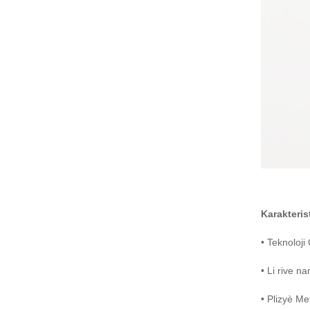
Ekipman Gad Sekirite
Anprent Dwèt Gad Tou
Patr...
Karakteris
• Teknoloji
• Li rive n
• Plizyè Me